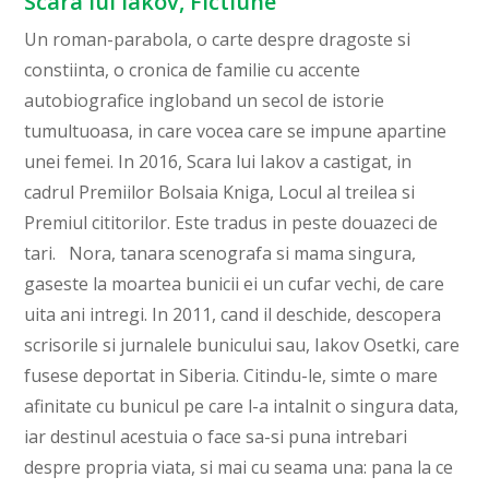
Scara lui Iakov, Fictiune
Un roman-parabola, o carte despre dragoste si
constiinta, o cronica de familie cu accente
autobiografice ingloband un secol de istorie
tumultuoasa, in care vocea care se impune apartine
unei femei. In 2016, Scara lui Iakov a castigat, in
cadrul Premiilor Bolsaia Kniga, Locul al treilea si
Premiul cititorilor. Este tradus in peste douazeci de
tari. Nora, tanara scenografa si mama singura,
gaseste la moartea bunicii ei un cufar vechi, de care
uita ani intregi. In 2011, cand il deschide, descopera
scrisorile si jurnalele bunicului sau, Iakov Osetki, care
fusese deportat in Siberia. Citindu-le, simte o mare
afinitate cu bunicul pe care l-a intalnit o singura data,
iar destinul acestuia o face sa-si puna intrebari
despre propria viata, si mai cu seama una: pana la ce