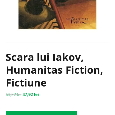
Scara lui Iakov,
Humanitas Fiction,
Fictiune
63,32
lei
47,92
lei