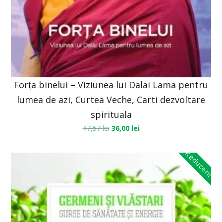
Forța binelui – Viziunea lui Dalai Lama pentru
lumea de azi, Curtea Veche, Carti dezvoltare
spirituala
47,57
lei
36,00
lei
Reduceri!