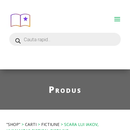
Produs
”SHOP”
>
CARTI
>
FICTIUNE
> SCARA LUI IAKOV,