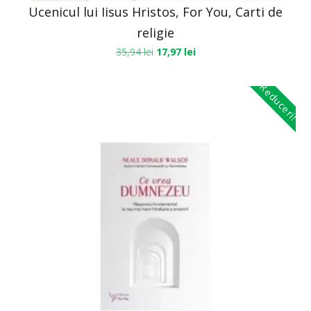
Ucenicul lui Iisus Hristos, For You, Carti de
religie
35,94
lei
17,97
lei
Reduceri!