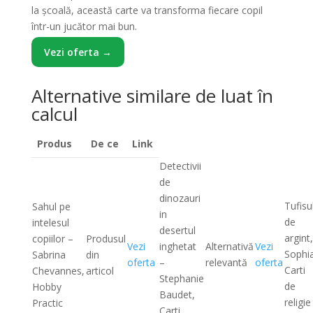
la școală, această carte va transforma fiecare copil
într-un jucător mai bun.
Vezi oferta →
Alternative similare de luat în
calcul
Produs
De ce
Link
Detectivii
de
dinozauri
Tufisu
Sahul pe
in
de
intelesul
desertul
argint,
copiilor –
Produsul
Vezi
inghetat
Alternativă
Vezi
Sophia
Sabrina
din
oferta
–
relevantă
oferta
Carti
Chevannes,
articol
Stephanie
de
Hobby
Baudet,
religie
Practic
Carti