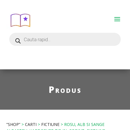
Produs
”SHOP”
>
CARTI
>
FICTIUNE
> ROSU, ALB SI SANGE