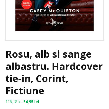
Rosu, alb si sange
albastru. Hardcover
tie-in, Corint,
Fictiune
116,18
lei
54,95
lei