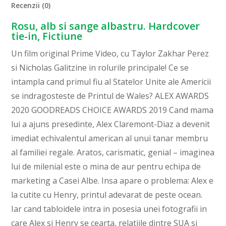
Recenzii (0)
Rosu, alb si sange albastru. Hardcover
tie-in, Fictiune
Un film original Prime Video, cu Taylor Zakhar Perez
si Nicholas Galitzine in rolurile principale! Ce se
intampla cand primul fiu al Statelor Unite ale Americii
se indragosteste de Printul de Wales? ALEX AWARDS
2020 GOODREADS CHOICE AWARDS 2019 Cand mama
lui a ajuns presedinte, Alex Claremont-Diaz a devenit
imediat echivalentul american al unui tanar membru
al familiei regale. Aratos, carismatic, genial – imaginea
lui de milenial este o mina de aur pentru echipa de
marketing a Casei Albe. Insa apare o problema: Alex e
la cutite cu Henry, printul adevarat de peste ocean.
Iar cand tabloidele intra in posesia unei fotografii in
care Alex si Henry se cearta, relatiile dintre SUA si