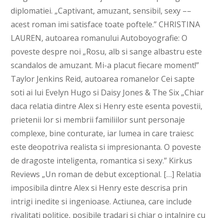
diplomatiei. „Captivant, amuzant, sensibil, sexy ––
acest roman imi satisface toate poftele.” CHRISTINA
LAUREN, autoarea romanului Autoboyografie: O
poveste despre noi „Rosu, alb si sange albastru este
scandalos de amuzant. Mi-a placut fiecare moment!”
Taylor Jenkins Reid, autoarea romanelor Cei sapte
soti ai lui Evelyn Hugo si Daisy Jones & The Six „Chiar
daca relatia dintre Alex si Henry este esenta povestii,
prietenii lor si membrii familiilor sunt personaje
complexe, bine conturate, iar lumea in care traiesc
este deopotriva realista si impresionanta. O poveste
de dragoste inteligenta, romantica si sexy.” Kirkus
Reviews „Un roman de debut exceptional. […] Relatia
imposibila dintre Alex si Henry este descrisa prin
intrigi inedite si ingenioase. Actiunea, care include
rivalitati politice, posibile tradari si chiar o intalnire cu