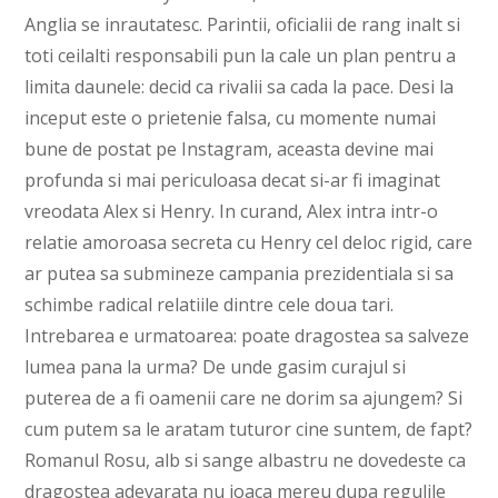
Anglia se inrautatesc. Parintii, oficialii de rang inalt si
toti ceilalti responsabili pun la cale un plan pentru a
limita daunele: decid ca rivalii sa cada la pace. Desi la
inceput este o prietenie falsa, cu momente numai
bune de postat pe Instagram, aceasta devine mai
profunda si mai periculoasa decat si-ar fi imaginat
vreodata Alex si Henry. In curand, Alex intra intr-o
relatie amoroasa secreta cu Henry cel deloc rigid, care
ar putea sa submineze campania prezidentiala si sa
schimbe radical relatiile dintre cele doua tari.
Intrebarea e urmatoarea: poate dragostea sa salveze
lumea pana la urma? De unde gasim curajul si
puterea de a fi oamenii care ne dorim sa ajungem? Si
cum putem sa le aratam tuturor cine suntem, de fapt?
Romanul Rosu, alb si sange albastru ne dovedeste ca
dragostea adevarata nu joaca mereu dupa regulile