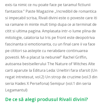
exis-ta nimic ce nu poate face pe taramul fictiunii
fantastice.” Paste Magazine „Incredibil de romantica
si impecabil scrisa, Rivali divini este o poveste care iti
va ramane in minte mult timp dupa ce ai terminat de
citit si ultima pagina. Amplasata intr-o lume plina de
mitolo­gie, calatoria lui Iris pe front este deopotriva
fascinanta si emotionanta, cu un final care ii va face
pe cititori sa astepte cu nerabdare conti­nuarea
povestii. Mi-a placut la nebunie!” Rachel Griffin,
autoarea bestsellerului The Nature of Witches Alte
carti aparute la Editura Leda: Uneltiri fara sfarsit (Un
regat intretesut, vol.2) Un strop de cruzime (vol.3 din
seria Hades X Persefona) Semipur (vol.1 din seria
Legamantul)
De ce să alegi produsul Rivali divini?