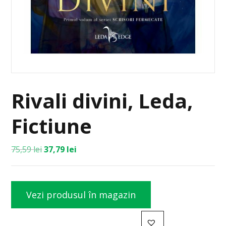
Rivali divini, Leda,
Fictiune
75,59
lei
37,79
lei
Vezi produsul în magazin