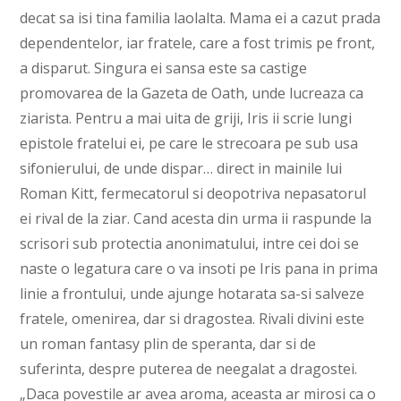
decat sa isi tina familia laolalta. Mama ei a cazut prada
dependentelor, iar fratele, care a fost trimis pe front,
a disparut. Singura ei sansa este sa castige
promovarea de la Gazeta de Oath, unde lucreaza ca
ziarista. Pentru a mai uita de griji, Iris ii scrie lungi
epistole fratelui ei, pe care le strecoara pe sub usa
sifonierului, de unde dispar… direct in mainile lui
Roman Kitt, fermecatorul si deopotriva nepasatorul
ei rival de la ziar. Cand acesta din urma ii raspunde la
scrisori sub protectia anonimatului, intre cei doi se
naste o legatura care o va insoti pe Iris pana in prima
linie a frontului, unde ajunge hotarata sa-si salveze
fratele, omenirea, dar si dragostea. Rivali divini este
un roman fantasy plin de speranta, dar si de
suferinta, despre puterea de neegalat a dragostei.
„Daca povestile ar avea aroma, aceasta ar mirosi ca o