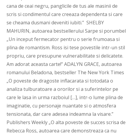
cana de ceai negru, panglicile de tus ale masinii de
scris si condimentul care creeaza dependenta si care
se cheama dusmani deveniti iubiti.” SHELBY
MAHURIN, autoarea bestsellerului Sarpe si porumbel
„Un inceput fermecator pentru o serie frumoasa si
plina de romantism. Ross isi tese povestile intr-un stil
propriu, care presupune vulnerabilitate si delicatete.
Am adorat aceasta carte!” ADALYN GRACE, autoarea
romanului Beladona, bestseller The New York Times
„O poveste de dragoste in­flacarata si totodata o
anali­za tulburatoare a ororilor si a suferintelor pe
care le lasa in urma razboiul […], intr-o lume plina de
imaginatie, cu personaje nuantate si o at­mosfera
tensionata, dar care adesea indeamna la visare.”
Publishers Weekly „O alta poveste de succes scri­sa de
Rebecca Ross, autoarea care demonstreaza ca nu