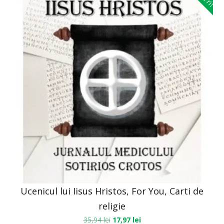
Ucenicul lui Iisus Hristos, For You, Carti de
religie
35,94
lei
17,97
lei