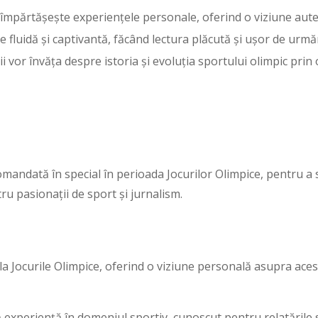
 împărtășește experiențele personale, oferind o viziune aute
e fluidă și captivantă, făcând lectura plăcută și ușor de urmăr
ii vor învăța despre istoria și evoluția sportului olimpic prin 
ecomandată în special în perioada Jocurilor Olimpice, pentru a
u pasionații de sport și jurnalism.
la Jocurile Olimpice, oferind o viziune personală asupra ace
 experiență în domeniul sportiv, cunoscut pentru relatările s