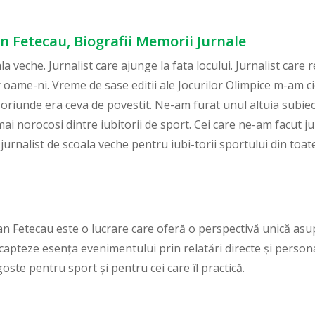
an Fetecau, Biografii Memorii Jurnale
a veche. Jurnalist care ajunge la fata locului. Jurnalist care r
r oame-ni. Vreme de sase editii ale Jocurilor Olimpice m-am c
i oriunde era ceva de povestit. Ne-am furat unul altuia subiec
i norocosi dintre iubitorii de sport. Cei care ne-am facut jur
i jurnalist de scoala veche pentru iubi-torii sportului din 
n Fetecau este o lucrare care oferă o perspectivă unică asupr
capteze esența evenimentului prin relatări directe și person
oste pentru sport și pentru cei care îl practică.