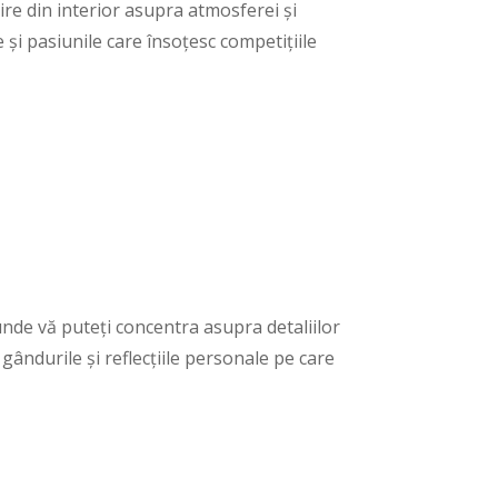
vire din interior asupra atmosferei și
e și pasiunile care însoțesc competițiile
 unde vă puteți concentra asupra detaliilor
gândurile și reflecțiile personale pe care