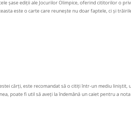
le șase ediții ale Jocurilor Olimpice, oferind cititorilor o pri
Aceasta este o carte care reunește nu doar faptele, ci și trăiril
tei cărți, este recomandat să o citiți într-un mediu liniștit,
a, poate fi util să aveți la îndemână un caiet pentru a nota 