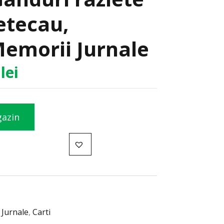
etecau,
Memorii Jurnale
9
lei
gazin
 Jurnale
,
Carti