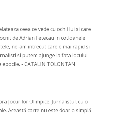
elateaza ceea ce vede cu ochii lui si care
iocnit de Adrian Fetecau in cotloanele
tele, ne-am intrecut care e mai rapid si
nalisti si putem ajunge la fata locului.
toate epocile. - CATALIN TOLONTAN
a Jocurilor Olimpice. Jurnalistul, cu o
ale. Această carte nu este doar o simplă