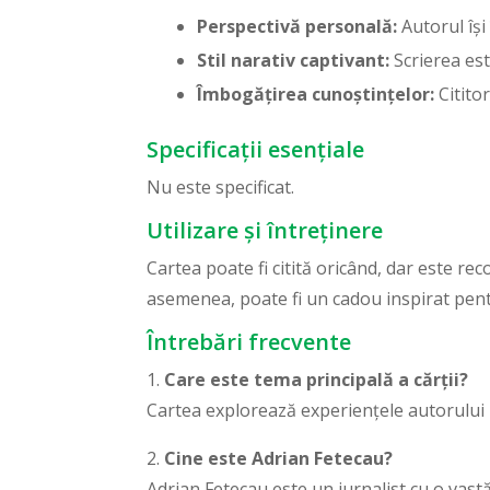
Perspectivă personală:
Autorul își
Stil narativ captivant:
Scrierea est
Îmbogățirea cunoștințelor:
Cititor
Specificații esențiale
Nu este specificat.
Utilizare și întreținere
Cartea poate fi citită oricând, dar este r
asemenea, poate fi un cadou inspirat pentr
Întrebări frecvente
1.
Care este tema principală a cărții?
Cartea explorează experiențele autorului 
2.
Cine este Adrian Fetecau?
Adrian Fetecau este un jurnalist cu o vastă