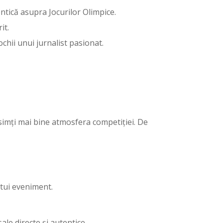
ntică asupra Jocurilor Olimpice.
it.
ochii unui jurnalist pasionat.
 simți mai bine atmosfera competiției. De
stui eveniment.
ale directe și autentice.