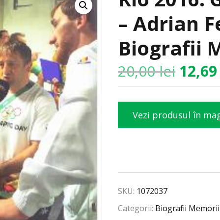
– Adrian F
Biografii 
20,00
lei
12,6
Vezi produsul în ma
SKU:
1072037
Categorii:
Biografii Memorii