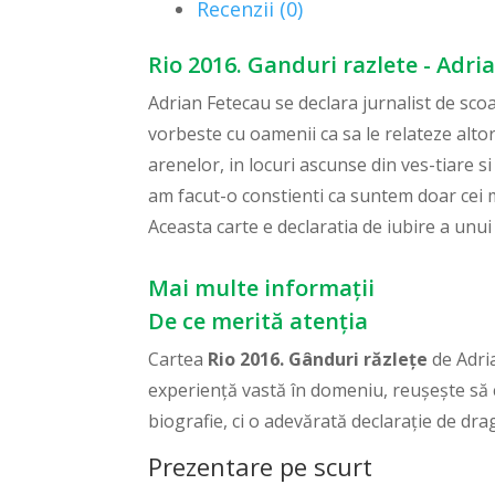
Recenzii (0)
Rio 2016. Ganduri razlete - Adri
Adrian Fetecau se declara jurnalist de scoal
vorbeste cu oamenii ca sa le relateze alto
arenelor, in locuri ascunse din ves-tiare s
am facut-o constienti ca suntem doar cei ma
Aceasta carte e declaratia de iubire a unu
Mai multe informații
De ce merită atenția
Cartea
Rio 2016. Gânduri răzlețe
de Adria
experiență vastă în domeniu, reușește să 
biografie, ci o adevărată declarație de drag
Prezentare pe scurt