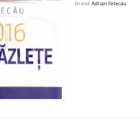
Brand:
Adrian Fetecau