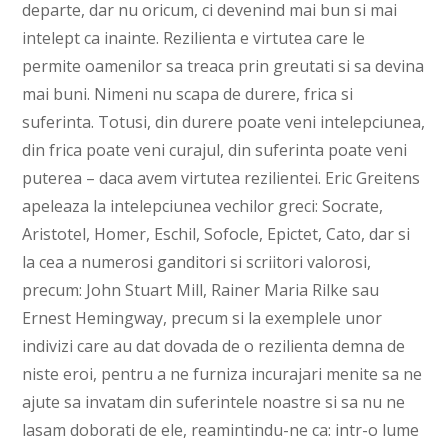
departe, dar nu oricum, ci devenind mai bun si mai
intelept ca inainte. Rezilienta e virtutea care le
permite oamenilor sa treaca prin greutati si sa devina
mai buni. Nimeni nu scapa de durere, frica si
suferinta. Totusi, din durere poate veni intelepciunea,
din frica poate veni curajul, din suferinta poate veni
puterea – daca avem virtutea rezilientei. Eric Greitens
apeleaza la intelepciunea vechilor greci: Socrate,
Aristotel, Homer, Eschil, Sofocle, Epictet, Cato, dar si
la cea a numerosi ganditori si scriitori valorosi,
precum: John Stuart Mill, Rainer Maria Rilke sau
Ernest Hemingway, precum si la exemplele unor
indivizi care au dat dovada de o rezilienta demna de
niste eroi, pentru a ne furniza incurajari menite sa ne
ajute sa invatam din suferintele noastre si sa nu ne
lasam doborati de ele, reamintindu-ne ca: intr-o lume