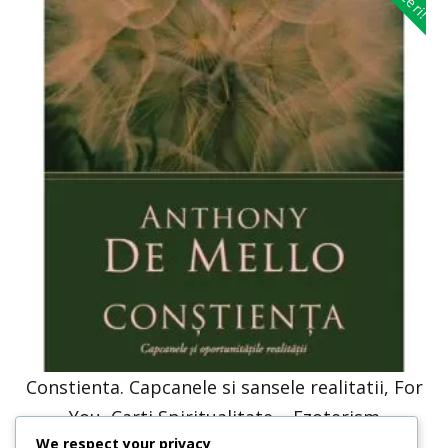
Constienta. Capcanele si sansele realitatii, For
You, Carti Spiritualitate – Ezoterism
We respect your privacy
37,00
lei
18,50
lei