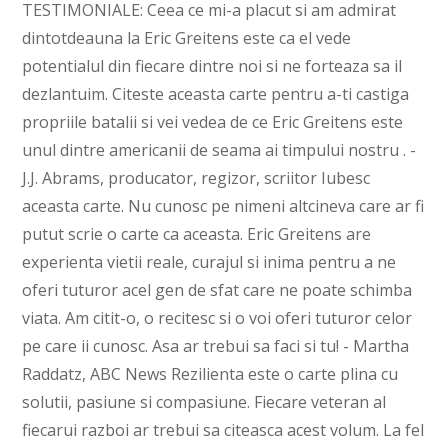
TESTIMONIALE: Ceea ce mi-a placut si am admirat
dintotdeauna la Eric Greitens este ca el vede
potentialul din fiecare dintre noi si ne forteaza sa il
dezlantuim. Citeste aceasta carte pentru a-ti castiga
propriile batalii si vei vedea de ce Eric Greitens este
unul dintre americanii de seama ai timpului nostru . -
J.J. Abrams, producator, regizor, scriitor Iubesc
aceasta carte. Nu cunosc pe nimeni altcineva care ar fi
putut scrie o carte ca aceasta. Eric Greitens are
experienta vietii reale, curajul si inima pentru a ne
oferi tuturor acel gen de sfat care ne poate schimba
viata. Am citit-o, o recitesc si o voi oferi tuturor celor
pe care ii cunosc. Asa ar trebui sa faci si tu! - Martha
Raddatz, ABC News Rezilienta este o carte plina cu
solutii, pasiune si compasiune. Fiecare veteran al
fiecarui razboi ar trebui sa citeasca acest volum. La fel