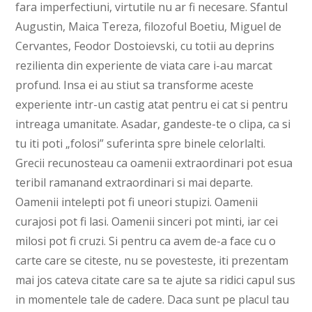
fara imperfectiuni, virtutile nu ar fi necesare. Sfantul
Augustin, Maica Tereza, filozoful Boetiu, Miguel de
Cervantes, Feodor Dostoievski, cu totii au deprins
rezilienta din experiente de viata care i-au marcat
profund. Insa ei au stiut sa transforme aceste
experiente intr-un castig atat pentru ei cat si pentru
intreaga umanitate. Asadar, gandeste-te o clipa, ca si
tu iti poti „folosi” suferinta spre binele celorlalti.
Grecii recunosteau ca oamenii extraordinari pot esua
teribil ramanand extraordinari si mai departe.
Oamenii intelepti pot fi uneori stupizi. Oamenii
curajosi pot fi lasi. Oamenii sinceri pot minti, iar cei
milosi pot fi cruzi. Si pentru ca avem de-a face cu o
carte care se citeste, nu se povesteste, iti prezentam
mai jos cateva citate care sa te ajute sa ridici capul sus
in momentele tale de cadere. Daca sunt pe placul tau