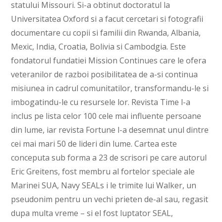
statului Missouri. Si-a obtinut doctoratul la
Universitatea Oxford si a facut cercetari si fotografii
documentare cu copii si familii din Rwanda, Albania,
Mexic, India, Croatia, Bolivia si Cambodgia. Este
fondatorul fundatiei Mission Continues care le ofera
veteranilor de razboi posibilitatea de a-si continua
misiunea in cadrul comunitatilor, transformandu-le si
imbogatindu-le cu resursele lor. Revista Time l-a
inclus pe lista celor 100 cele mai influente persoane
din lume, iar revista Fortune l-a desemnat unul dintre
cei mai mari 50 de lideri din lume. Cartea este
conceputa sub forma a 23 de scrisori pe care autorul
Eric Greitens, fost membru al fortelor speciale ale
Marinei SUA, Navy SEALs i le trimite lui Walker, un
pseudonim pentru un vechi prieten de-al sau, regasit
dupa multa vreme – si el fost luptator SEAL,