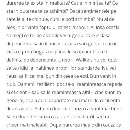
durerea ta exista in realitate? Cat e in mintea ta? Ce
sta in puterea ta sa schimbi? Daca sentimentele pe
care le ai te chinuie, cum le poti schimba? Nu ai de
ales in privinta faptului ca esti alcoolic. Ai insa ocazia
sa alegi ce fel de alcoolic vei fi: genul care isi lasa
dependenta sa ii defineasca viata sau genul a carui
viata e prea bogata si plina de scop pentru a fi
definita de dependenta. Uneori, Walker, nu vei reusi
sa te ridici la inaltimea propriilor standarde. Nu vei
reusi sa fii cel mai bun din ceea ce esti. Bun venit in
club. Oamenii rezilienti pot sa-si reaminteasca repede
si eficient – sau sa le reaminteasca altii – cine sunt. In
general, copiii au o capacitate mai mare de rezilienta
decat adultii. Asta nu doar din cauza ca sunt mai tineri.
Si nu doar din cauza ca au un corp diferit sau un
creier mai maleabil. Dupa parerea mea e din cauza ca