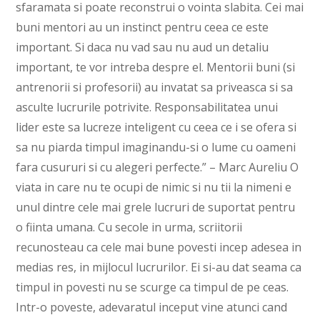
sfaramata si poate reconstrui o vointa slabita. Cei mai
buni mentori au un instinct pentru ceea ce este
important. Si daca nu vad sau nu aud un detaliu
important, te vor intreba despre el. Mentorii buni (si
antrenorii si profesorii) au invatat sa priveasca si sa
asculte lucrurile potrivite. Responsabilitatea unui
lider este sa lucreze inteligent cu ceea ce i se ofera si
sa nu piarda timpul imaginandu-si o lume cu oameni
fara cusururi si cu alegeri perfecte.” – Marc Aureliu O
viata in care nu te ocupi de nimic si nu tii la nimeni e
unul dintre cele mai grele lucruri de suportat pentru
o fiinta umana. Cu secole in urma, scriitorii
recunosteau ca cele mai bune povesti incep adesea in
medias res, in mijlocul lucrurilor. Ei si-au dat seama ca
timpul in povesti nu se scurge ca timpul de pe ceas.
Intr-o poveste, adevaratul inceput vine atunci cand