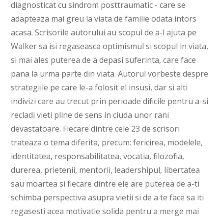
diagnosticat cu sindrom posttraumatic - care se
adapteaza mai greu la viata de familie odata intors
acasa. Scrisorile autorului au scopul de a-l ajuta pe
Walker sa isi regaseasca optimismul si scopul in viata,
si mai ales puterea de a depasi suferinta, care face
pana la urma parte din viata. Autorul vorbeste despre
strategiile pe care le-a folosit el insusi, dar si alti
indivizi care au trecut prin perioade dificile pentru a-si
recladi vieti pline de sens in ciuda unor rani
devastatoare. Fiecare dintre cele 23 de scrisori
trateaza o tema diferita, precum: fericirea, modelele,
identitatea, responsabilitatea, vocatia, filozofia,
durerea, prietenii, mentorii, leadershipul, libertatea
sau moartea si fiecare dintre ele are puterea de a-ti
schimba perspectiva asupra vietii si de a te face sa iti
regasesti acea motivatie solida pentru a merge mai