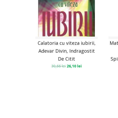
Calatoria cu viteza iubirii,
Mat
Adevar Divin, Indragostit
De Citit
Spi
30,66
lei
26,10
lei