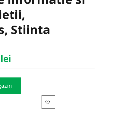
etii,
, Stiinta
0
lei
gazin