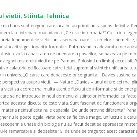
l vietii, Stiinta Tehnica
ne din haos sunt enigme care inca nu au primit un raspuns definitiv. Re
ndem la o intrebare mai adanca: „Ce este informatia?“ Ca sa intelegem
careia fundamentele vietii sunt asemanatoare sistemelor cibernetice,
stocarii si gestionarii informatiei. Patrunzand in adevarata mecanica
otosinteza la capacitatea de orientare a pasarilor, se bazeaza pe meca
zlegarii misterului vietii de pe Pamant. Folosind un limbaj accesibil, R
ntr-o calatorie edificatoare catre telul suprem al stiintei: unificarea tutur
in univers. „O carte care depaseste orice granita… Davies sustine ca tras
 perspectiva asupra vietii.“ — Nature „Davies – unul dintre cei mai pli
ia vietii sa acorde mai multa atentie fluxului de informatie si de energ
care sa ne introduca in noul domeniu al stiintelor informatiei ca factor
artea aceasta discuta ce este viata. Sunt fascinat de functionarea org
re materia neinsufletita nu e capabila. De unde provine diferenta? Pana 
giner nu le poate egala. Viata pare sa fie ceva magic, un lucru ale carui
descoperirile uriase din biologie nu au facut decat sa sporeasca miste
andu-le remarcabile si deosebite? Si de unde se trage tot acest caract