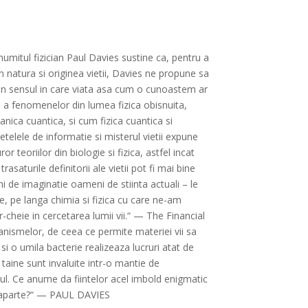
numitul fizician Paul Davies sustine ca, pentru a
 natura si originea vietii, Davies ne propune sa
 in sensul in care viata asa cum o cunoastem ar
 a fenomenelor din lumea fizica obisnuita,
nica cuantica, si cum fizica cuantica si
etelele de informatie si misterul vietii expune
or teoriilor din biologie si fizica, astfel incat
aturile definitorii ale vietii pot fi mai bine
ni de imaginatie oameni de stiinta actuali – le
ie, pe langa chimia si fizica cu care ne-am
-cheie in cercetarea lumii vii.“ — The Financial
anismelor, de ceea ce permite materiei vii sa
si o umila bacterie realizeaza lucruri atat de
 taine sunt invaluite intr-o mantie de
rul. Ce anume da fiintelor acel imbold enigmatic
er aparte?“ — PAUL DAVIES