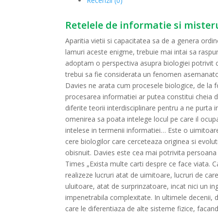
Recenzii (0)
Retelele de informatie si misteru
Aparitia vietii si capacitatea sa de a genera ordi
lamuri aceste enigme, trebuie mai intai sa raspu
adoptam o perspectiva asupra biologiei potrivit 
trebui sa fie considerata un fenomen asemanator 
Davies ne arata cum procesele biologice, de la f
procesarea informatiei ar putea constitui cheia de
diferite teorii interdisciplinare pentru a ne purta i
omenirea sa poata intelege locul pe care il ocupa 
intelese in termenii informatiei… Este o uimitoare
cere biologilor care cerceteaza originea si evolut
obisnuit. Davies este cea mai potrivita persoana 
Times „Exista multe carti despre ce face viata. C
realizeze lucruri atat de uimitoare, lucruri de ca
uluitoare, atat de surprinzatoare, incat nici un in
impenetrabila complexitate. In ultimele decenii, 
care le diferentiaza de alte sisteme fizice, fac