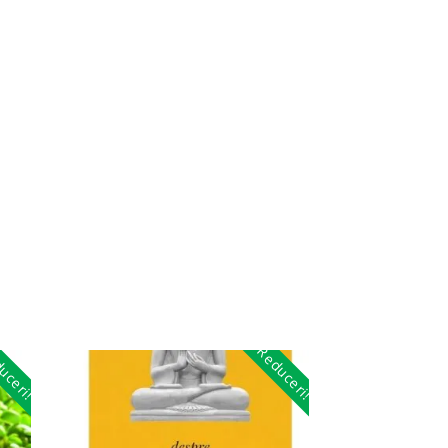
uceri!
Reduceri!