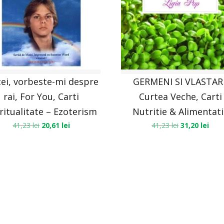
ei, vorbeste-mi despre
GERMENI SI VLASTARI
rai, For You, Carti
Curtea Veche, Carti
ritualitate – Ezoterism
Nutritie & Alimentat
41,23
lei
20,61
lei
41,23
lei
31,20
lei