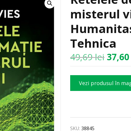
misterul vi
Humanitas
Tehnica
49,69
lei
37,6
Vezi produsul în ma
SKU:
38845