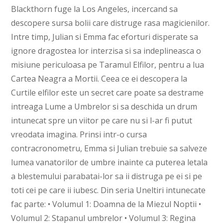
Blackthorn fuge la Los Angeles, incercand sa
descopere sursa bolii care distruge rasa magicienilor.
Intre timp, Julian si Emma fac eforturi disperate sa
ignore dragostea lor interzisa si sa indeplineasca o
misiune periculoasa pe Taramul Elfilor, pentru a lua
Cartea Neagra a Mortii. Ceea ce ei descopera la
Curtile elfilor este un secret care poate sa destrame
intreaga Lume a Umbrelor si sa deschida un drum
intunecat spre un viitor pe care nu si l-ar fi putut
vreodata imagina. Prinsi intr-o cursa
contracronometru, Emma si Julian trebuie sa salveze
lumea vanatorilor de umbre inainte ca puterea letala
a blestemului parabatai-lor sa ii distruga pe ei si pe
toti cei pe care ii iubesc. Din seria Uneltiri intunecate
fac parte: • Volumul 1: Doamna de la Miezul Noptii •
Volumul 2: Stapanul umbrelor • Volumul 3: Regina