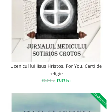
Ucenicul lui Iisus Hristos, For You, Carti de
religie
35,94
lei
17,97
lei
Reduceri!