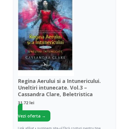
Regina Aerului si a Intunericului.
Uneltiri intunecate. Vol.3 –
Cassandra Clare, Beletristica
31.72 lei
Vezi oferta →
Link afiliat • susținem site-ul fără costuri pentru tine