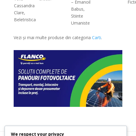
– Emanoil
Fict
Cassandra
Babus,
Clare,
Stiinte
Beletristica
Umaniste
Vezi și mai multe produse din categoria
Carti
.
We respect your privacy