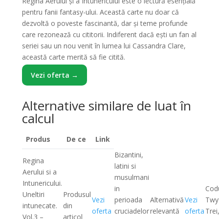
Regina Aerului și a Întunericului este o lectură esențială
pentru fanii fantasy-ului. Această carte nu doar că
dezvoltă o poveste fascinantă, dar și teme profunde
care rezonează cu cititorii. Indiferent dacă ești un fan al
seriei sau un nou venit în lumea lui Cassandra Clare,
această carte merită să fie citită.
Vezi oferta →
Alternative similare de luat în
calcul
Produs
De ce
Link
Bizantini,
Regina
latini si
Aerului si a
musulmani
Intunericului.
in
Cod
Uneltiri
Produsul
Vezi
perioada
Alternativă
Vezi
Twy
intunecate.
din
oferta
cruciadelor
relevantă
oferta
Trei
Vol.3 –
articol