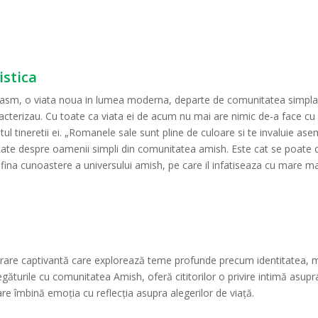
istica
iasm, o viata noua in lumea moderna, departe de comunitatea simpla 
acterizau. Cu toate ca viata ei de acum nu mai are nimic de-a face cu
itul tineretii ei. „Romanele sale sunt pline de culoare si te invaluie 
ate despre oamenii simpli din comunitatea amish. Este cat se poate de 
a cunoastere a universului amish, pe care il infatiseaza cu mare mai
rare captivantă care explorează teme profunde precum identitatea, mo
egăturile cu comunitatea Amish, oferă cititorilor o privire intimă asupra 
are îmbină emoția cu reflecția asupra alegerilor de viață.