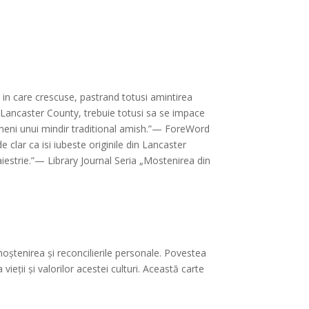
in care crescuse, pastrand totusi amintirea
 Lancaster County, trebuie totusi sa se impace
asemeni unui mindir traditional amish.”— ForeWord
clar ca isi iubeste originile din Lancaster
estrie.”— Library Journal Seria „Mostenirea din
ștenirea și reconcilierile personale. Povestea
vieții și valorilor acestei culturi. Această carte