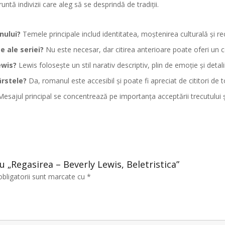
ntă indivizii care aleg să se desprindă de tradiții.
nului?
Temele principale includ identitatea, moștenirea culturală și rec
e ale seriei?
Nu este necesar, dar citirea anterioare poate oferi un 
ewis?
Lewis folosește un stil narativ descriptiv, plin de emoție și detalii
ârstele?
Da, romanul este accesibil și poate fi apreciat de cititori de t
esajul principal se concentrează pe importanța acceptării trecutului și 
ru „Regasirea – Beverly Lewis, Beletristica”
obligatorii sunt marcate cu
*