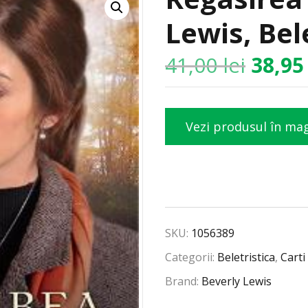
Lewis, Bel
41,00
lei
38,9
Vezi produsul în ma
SKU:
1056389
Categorii:
Beletristica
,
Carti
Brand:
Beverly Lewis