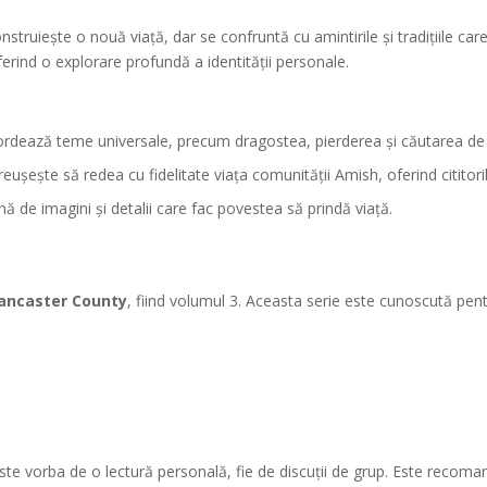
nstruiește o nouă viață, dar se confruntă cu amintirile și tradițiile ca
oferind o explorare profundă a identității personale.
dează teme universale, precum dragostea, pierderea și căutarea de 
eușește să redea cu fidelitate viața comunității Amish, oferind cititori
ă de imagini și detalii care fac povestea să prindă viață.
Lancaster County
, fiind volumul 3. Aceasta serie este cunoscută pentr
ă este vorba de o lectură personală, fie de discuții de grup. Este reco