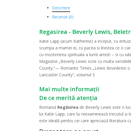
Descriere
Recenzii (0)
Regasirea - Beverly Lewis, Beletr
Katie Lapp (acum Katherine) a inceput, cu entuz
scumpa a mamei ei, cu pacea si linistea ce o car
cu mostenirea spirituala a lumii amish – si cu iub
Magazine „Beverly Lewis scrie cu multa sensibilit
County.”— Romantic Times „Lewis dovedeste o fin
Lancaster County”, volumul 3
Mai multe informații
De ce merită atenția
Romanul
Regăsirea
de Beverly Lewis este o luc
lui Katie Lapp, care își reexaminează trecutul și l
este ideală pentru cei care apreciază literatura c