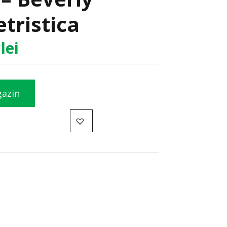
etristica
5
lei
gazin