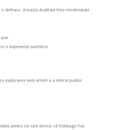
re o definesc. Această dualitate între modernitate
sine.
lor o experiență autentică.
u explorarea vieții Amish și a interacțiunilor
mandată pentru cei care doresc să înțeleagă mai