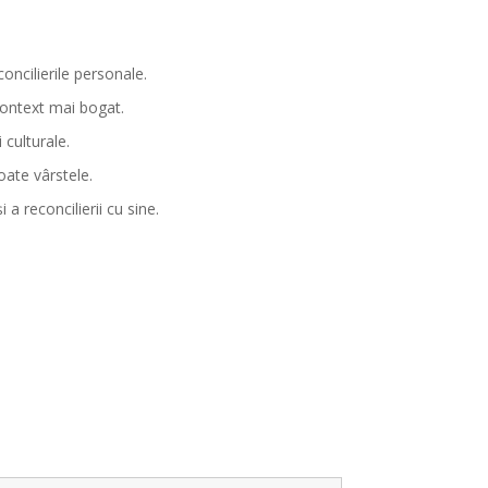
oncilierile personale.
context mai bogat.
 culturale.
oate vârstele.
a reconcilierii cu sine.