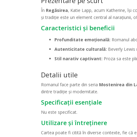
Prezentare pe scurt
În
Regăsirea
, Katie Lapp, acum Katherine, își co
și tradiție este un element central al narațiunii, 
Caracteristici și beneficii
Profunditate emoțională:
Romanul abor
Autenticitate culturală:
Beverly Lewis r
Stil narativ captivant:
Proza sa este plin
Detalii utile
Romanul face parte din seria
Mostenirea din 
dintre tradiție și modernitate.
Specificații esențiale
Nu este specificat.
Utilizare și întreținere
Cartea poate fi citită în diverse contexte, fie c