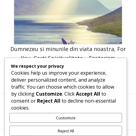
Dumnezeu si minunile din viata noastra, For
You, Carti Spiritualitate – Ezoterism
We respect your privacy
30,66
lei
15,33
lei
Cookies help us improve your experience,
deliver personalized content, and analyze
traffic. You can choose which cookies to allow
by clicking
Customize
. Click
Accept All
to
consent or
Reject All
to decline non-essential
cookies.
Termeni, Condiții & Protecția Datelor (GDPR)
Customize
Reject All