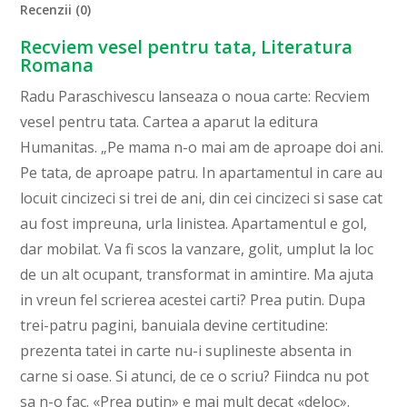
Recenzii (0)
Recviem vesel pentru tata, Literatura
Romana
Radu Paraschivescu lanseaza o noua carte: Recviem
vesel pentru tata. Cartea a aparut la editura
Humanitas. „Pe mama n-o mai am de aproape doi ani.
Pe tata, de aproape patru. In apartamentul in care au
locuit cincizeci si trei de ani, din cei cincizeci si sase cat
au fost impreuna, urla linistea. Apartamentul e gol,
dar mobilat. Va fi scos la vanzare, golit, umplut la loc
de un alt ocupant, transformat in amintire. Ma ajuta
in vreun fel scrierea acestei carti? Prea putin. Dupa
trei-patru pagini, banuiala devine certitudine:
prezenta tatei in carte nu-i suplineste absenta in
carne si oase. Si atunci, de ce o scriu? Fiindca nu pot
sa n-o fac. «Prea putin» e mai mult decat «deloc».