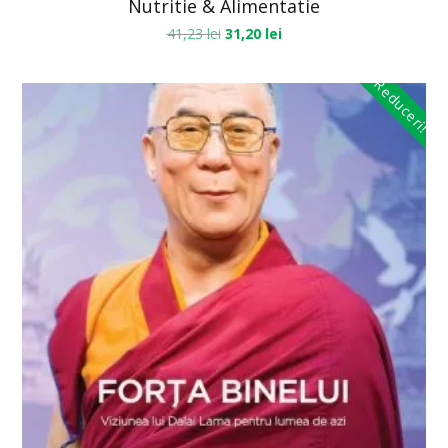
Nutritie & Alimentatie
41,23
lei
31,20
lei
Reduceri!