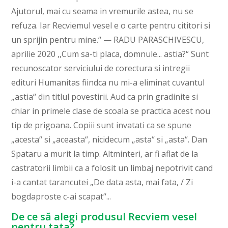
Ajutorul, mai cu seama in vremurile astea, nu se
refuza. Iar Recviemul vesel e o carte pentru cititori si
un sprijin pentru mine.“ — RADU PARASCHIVESCU,
aprilie 2020 ,,Cum sa-ti placa, domnule... astia?“ Sunt
recunoscator serviciului de corectura si intregii
edituri Humanitas fiindca nu mi-a eliminat cuvantul
„astia“ din titlul povestirii. Aud ca prin gradinite si
chiar in primele clase de scoala se practica acest nou
tip de prigoana. Copiii sunt invatati ca se spune
„acesta“ si „aceasta“, nici­de­cum „asta“ si „asta“. Dan
Spataru a murit la timp. Altminteri, ar fi aflat de la
castratorii limbii ca a folosit un limbaj nepotrivit cand
i-a cantat tarancutei „De data asta, mai fata, / Zi
bogdaproste c-ai scapat“...
De ce să alegi produsul Recviem vesel
pentru tata?