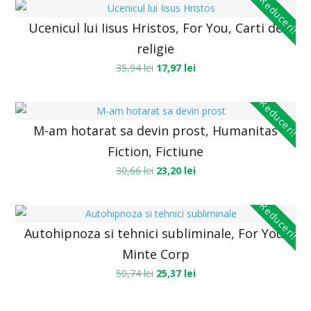
Reduceri!
Ucenicul lui Iisus Hristos, For You, Carti de
religie
35,94
lei
17,97
lei
Reduceri!
M-am hotarat sa devin prost, Humanitas
Fiction, Fictiune
30,66
lei
23,20
lei
Reduceri!
Autohipnoza si tehnici subliminale, For You,
Minte Corp
50,74
lei
25,37
lei