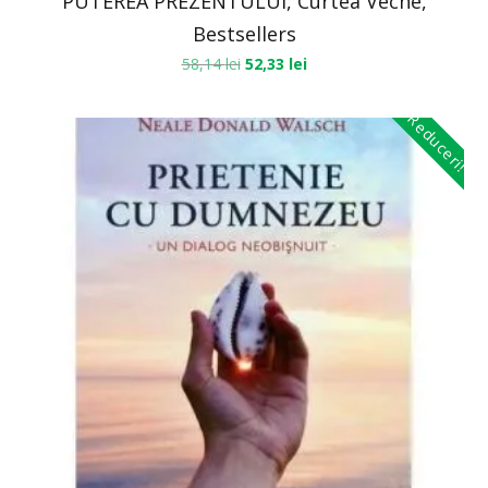
PUTEREA PREZENTULUI, Curtea Veche,
Bestsellers
58,14
lei
52,33
lei
Reduceri!