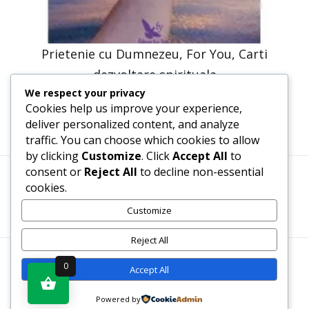
Prietenie cu Dumnezeu, For You, Carti
dezvoltare spirituala
We respect your privacy
41,23
lei
20,61
lei
Cookies help us improve your experience,
deliver personalized content, and analyze
traffic. You can choose which cookies to allow
by clicking
Customize
. Click
Accept All
to
consent or
Reject All
to decline non-essential
cookies.
Termeni, Condiții & Protecția Datelor (GDPR)
Customize
Reject All
WWW.RECENZII-CARTI.RO ©2026 TOATE DREPTURILE
0
Accept All
REZERVATE
Powered by
Vezi produsul în magazin