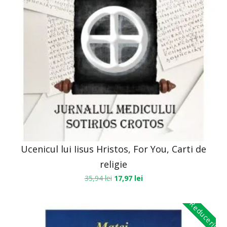
Ucenicul lui Iisus Hristos, For You, Carti de
religie
35,94
lei
17,97
lei
Reduceri!