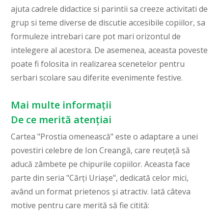
ajuta cadrele didactice si parintii sa creeze activitati de
grup si teme diverse de discutie accesibile copiilor, sa
formuleze intrebari care pot mari orizontul de
intelegere al acestora. De asemenea, aceasta poveste
poate fi folosita in realizarea scenetelor pentru
serbari scolare sau diferite evenimente festive.
Mai multe informații
De ce merită atențiai
Cartea "Prostia omenească" este o adaptare a unei
povestiri celebre de Ion Creangă, care reuțeță să
aducă zâmbete pe chipurile copiilor. Aceasta face
parte din seria "Cărți Uriașe", dedicată celor mici,
având un format prietenos și atractiv. Iată câteva
motive pentru care merită să fie citită: