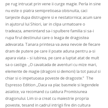
pe rug intrucat prin vene ii curge magie. Perla in sine
nu este o piatra semipretioasa obisnuita, caci
tanjeste dupa distrugere si e nestatornica; acum sare
in ajutorul lui Shiori, iar in clipa urmatoare o
tradeaza, amenintand sa-i spulbere familia si sa-i
rupa firul destinului care o leaga de dragostea
adevarata. Tanara printesa va avea nevoie de fiecare
dram de putere pe care il poate aduna pentru a-si
apara viata – si iubirea, pe care a luptat atat de mult
sa o castige. „O cavalcada de aventuri cu mize mari,
elemente de magie (dragoni si demoni) la tot pasul si
chiar si o impetuoasa poveste de dragoste.” The
Espresso Edition „Daca va plac basmele si legendele
asiatice, va recomand cu caldura Promisiunea
dragonului. Lim si-a creat cu maiestrie propria
poveste, tesand in cadrul intrigii fire din cultura