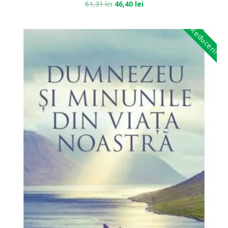
61,31
lei
46,40
lei
Reduceri!