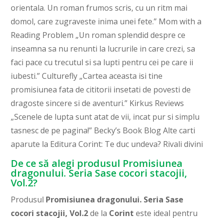
orientala. Un roman frumos scris, cu un ritm mai
domol, care zugraveste inima unei fete.” Mom with a
Reading Problem „Un roman splendid despre ce
inseamna sa nu renunti la lucrurile in care crezi, sa
faci pace cu trecutul si sa lupti pentru cei pe care ii
iubesti.” Culturefly „Cartea aceasta isi tine
promisiunea fata de cititorii insetati de povesti de
dragoste sincere si de aventuri.” Kirkus Reviews
„Scenele de lupta sunt atat de vii, incat pur si simplu
tasnesc de pe pagina!” Becky’s Book Blog Alte carti
aparute la Editura Corint: Te duc undeva? Rivali divini
De ce să alegi produsul Promisiunea
dragonului. Seria Sase cocori stacojii,
Vol.2?
Produsul
Promisiunea dragonului. Seria Sase
cocori stacojii, Vol.2
de la
Corint
este ideal pentru