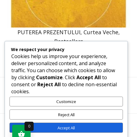
PUTEREA PREZENTULUI, Curtea Veche,
Bestsellers
We respect your privacy
58,14
lei
52,33
lei
Cookies help us improve your experience,
deliver personalized content, and analyze
traffic. You can choose which cookies to allow
by clicking
Customize
. Click
Accept All
to
consent or
Reject All
to decline non-essential
cookies.
Termeni, Condiții & Protecția Datelor (GDPR)
Customize
Reject All
WWW.RECENZII-CARTI.RO ©2026 TOATE DREPTURILE
0
Accept All
REZERVATE