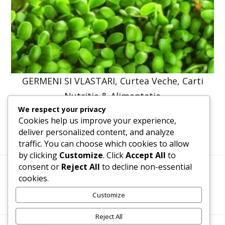
GERMENI SI VLASTARI, Curtea Veche, Carti
Nutritie & Alimentatie
We respect your privacy
41,23
lei
31,20
lei
Cookies help us improve your experience,
deliver personalized content, and analyze
traffic. You can choose which cookies to allow
by clicking
Customize
. Click
Accept All
to
consent or
Reject All
to decline non-essential
cookies.
Termeni, Condiții & Protecția Datelor (GDPR)
Customize
Reject All