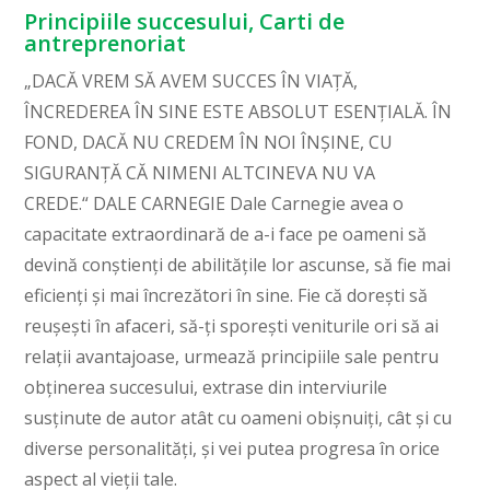
Principiile succesului, Carti de
antreprenoriat
„DACĂ VREM SĂ AVEM SUCCES ÎN VIAȚĂ,
ÎNCREDEREA ÎN SINE ESTE ABSOLUT ESENȚIALĂ. ÎN
FOND, DACĂ NU CREDEM ÎN NOI ÎNȘINE, CU
SIGURANȚĂ CĂ NIMENI ALTCINEVA NU VA
CREDE.“ DALE CARNEGIE Dale Carnegie avea o
capacitate extraordinară de a-i face pe oameni să
devină conștienți de abilitățile lor ascunse, să fie mai
eficienți și mai încrezători în sine. Fie că dorești să
reușești în afaceri, să-ți sporești veniturile ori să ai
relații avantajoase, urmează principiile sale pentru
obținerea succesului, extrase din interviurile
susținute de autor atât cu oameni obișnuiți, cât și cu
diverse personalități, și vei putea progresa în orice
aspect al vieții tale.