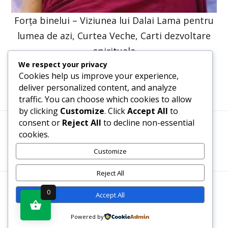
Forța binelui – Viziunea lui Dalai Lama pentru
lumea de azi, Curtea Veche, Carti dezvoltare
spirituala
We respect your privacy
47,57
lei
36,00
lei
Cookies help us improve your experience,
deliver personalized content, and analyze
traffic. You can choose which cookies to allow
by clicking
Customize
. Click
Accept All
to
consent or
Reject All
to decline non-essential
cookies.
Termeni, Condiții & Protecția Datelor (GDPR)
Customize
Reject All
WWW.RECENZII-CARTI.RO ©2026 TOATE DREPTURILE
0
Accept All
REZERVATE
Powered by
Vezi produsul în magazin
SITE REALIZAT DE
WWW.PROWEB-DESIGN.RO