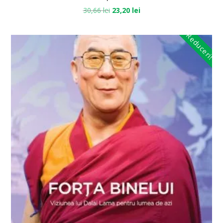
30,66
lei
23,20
lei
Reduceri!