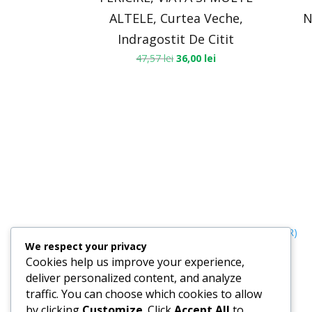
ALTELE, Curtea Veche,
N
Indragostit De Citit
47,57
lei
36,00
lei
Termeni, Condiții & Protecția Datelor (GDPR)
We respect your privacy
Cookies help us improve your experience,
deliver personalized content, and analyze
traffic. You can choose which cookies to allow
by clicking
Customize
. Click
Accept All
to