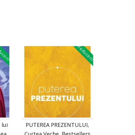
uceri!
Reduceri!
 lui
PUTEREA PREZENTULUI,
mea
Curtea Veche, Bestsellers