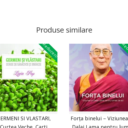
Produse similare
Reduceri!
Red
ERMENI SI VLASTARI,
Forța binelui – Viziunea
Curtea Veche, Carti
Dalai Lama pentru lu