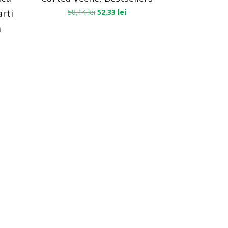
arti
58,14
lei
52,33
lei
a