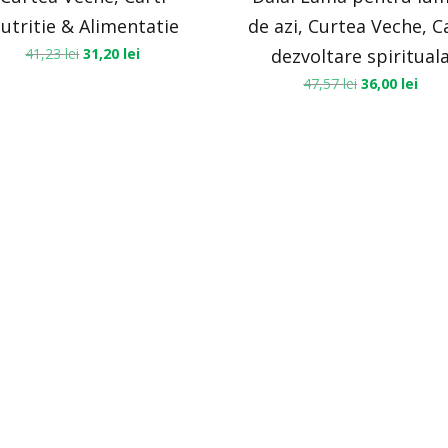
utritie & Alimentatie
de azi, Curtea Veche, C
41,23
lei
31,20
lei
dezvoltare spiritual
47,57
lei
36,00
lei