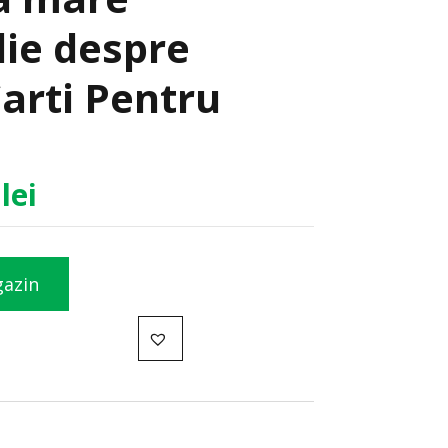
die despre
arti Pentru
3
lei
gazin