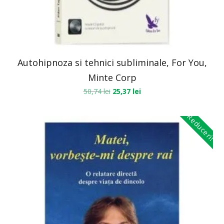
Autohipnoza si tehnici subliminale, For You,
Minte Corp
50,74
lei
25,37
lei
Reduceri!