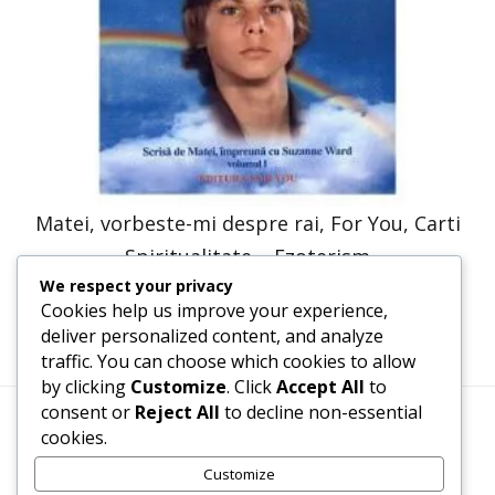
Matei, vorbeste-mi despre rai, For You, Carti
Spiritualitate – Ezoterism
We respect your privacy
41,23
lei
20,61
lei
Cookies help us improve your experience,
deliver personalized content, and analyze
traffic. You can choose which cookies to allow
by clicking
Customize
. Click
Accept All
to
consent or
Reject All
to decline non-essential
cookies.
Termeni, Condiții & Protecția Datelor (GDPR)
Customize