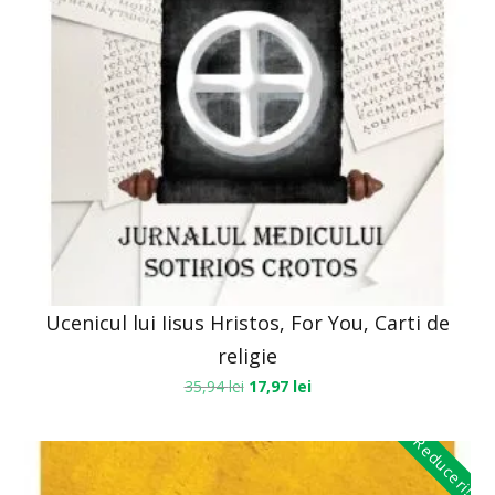
Ucenicul lui Iisus Hristos, For You, Carti de
religie
35,94
lei
17,97
lei
Reduceri!