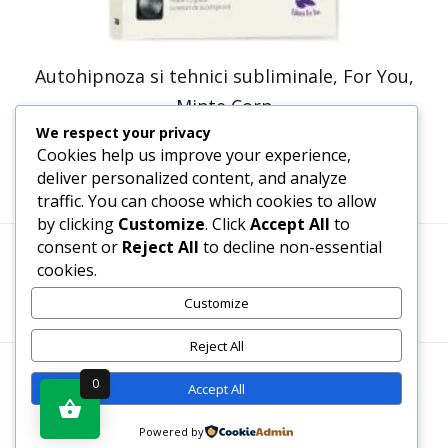
Autohipnoza si tehnici subliminale, For You,
Minte Corp
We respect your privacy
50,74
lei
25,37
lei
Cookies help us improve your experience,
deliver personalized content, and analyze
traffic. You can choose which cookies to allow
by clicking
Customize
. Click
Accept All
to
consent or
Reject All
to decline non-essential
cookies.
Termeni, Condiții & Protecția Datelor (GDPR)
Customize
Reject All
WWW.RECENZII-CARTI.RO ©2026 TOATE DREPTURILE
0
Accept All
REZERVATE
Powered by
Vezi produsul în magazin
SITE REALIZAT DE
WWW.PROWEB-DESIGN.RO