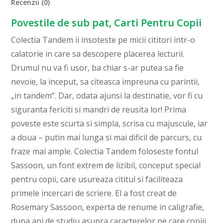
Recenzii (0)
Povestile de sub pat, Carti Pentru Copii
Colectia Tandem ii insoteste pe micii cititori intr-o
calatorie in care sa descopere placerea lecturii.
Drumul nu va fi usor, ba chiar s-ar putea sa fie
nevoie, la inceput, sa citeasca impreuna cu parintii,
„in tandem”. Dar, odata ajunsi la destinatie, vor fi cu
siguranta fericiti si mandri de reusita lor! Prima
poveste este scurta si simpla, scrisa cu majuscule, iar
a doua – putin mai lunga si mai dificil de parcurs, cu
fraze mai ample. Colectia Tandem foloseste fontul
Sassoon, un font extrem de lizibil, conceput special
pentru copii, care usureaza cititul si faciliteaza
primele incercari de scriere. El a fost creat de
Rosemary Sassoon, experta de renume in caligrafie,
dupa ani de studiu asupra caracterelor pe care copiii