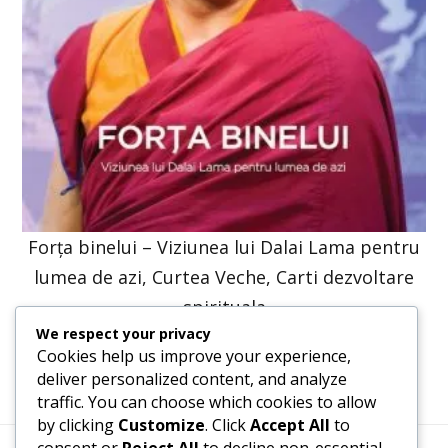
Forța binelui – Viziunea lui Dalai Lama pentru
lumea de azi, Curtea Veche, Carti dezvoltare
spirituala
We respect your privacy
47,57
lei
36,00
lei
Cookies help us improve your experience,
deliver personalized content, and analyze
traffic. You can choose which cookies to allow
by clicking
Customize
. Click
Accept All
to
consent or
Reject All
to decline non-essential