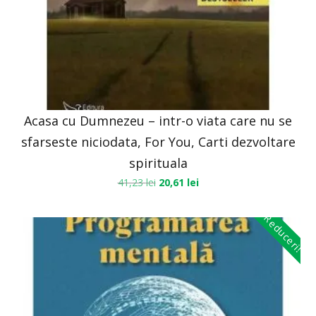
Acasa cu Dumnezeu – intr-o viata care nu se
sfarseste niciodata, For You, Carti dezvoltare
spirituala
41,23
lei
20,61
lei
Reduceri!