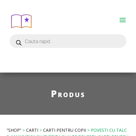
Produs
”SHOP”
>
CARTI
>
CARTI PENTRU COPII
> POVESTI CU TALC