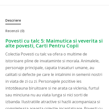
Descriere
Recenzii (0)
Povesti cu talc 5: Maimutica si veverita si
alte povesti, Carti Pentru Copii
Colectia Povesti cu talc va ofera o multime de
istorioare pline de invataminte si morala. Animalele,
personaje principale, capata trasaturi umane, au
calitati si defecte pe care le intalnimi in semenii nostri
in viata de zi cu zi. Personajele pozitive ies
intotdeauna biruitoare si ne arata ca viclenia, furtul
sau minciuna nu au viata lunga si nici sorti de
izbanda. Ilustratiile atractive si hazlii acompaniaza si
completeaza aceasta colectie incantatoare. Povesti cu