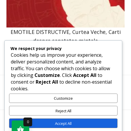
EMOTIILE DISTRUCTIVE, Curtea Veche, Carti
despre sanatatea mintala
We respect your privacy
61,31
lei
46,40
lei
Cookies help us improve your experience,
deliver personalized content, and analyze
traffic. You can choose which cookies to allow
by clicking
Customize
. Click
Accept All
to
consent or
Reject All
to decline non-essential
cookies.
Termeni, Condiții & Protecția Datelor (GDPR)
Customize
Reject All
WWW.RECENZII-CARTI.RO ©2026 TOATE DREPTURILE
0
Accept All
REZERVATE