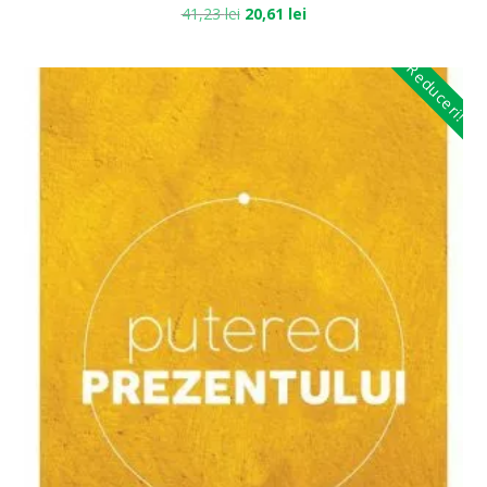
41,23
lei
20,61
lei
Reduceri!