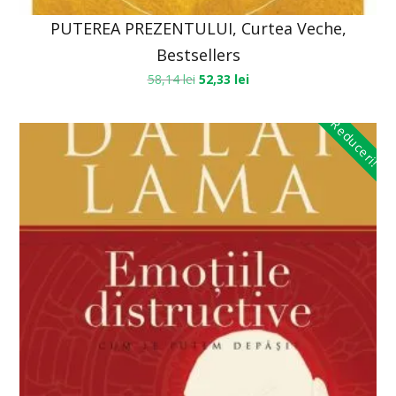
PUTEREA PREZENTULUI, Curtea Veche,
Bestsellers
58,14
lei
52,33
lei
Reduceri!