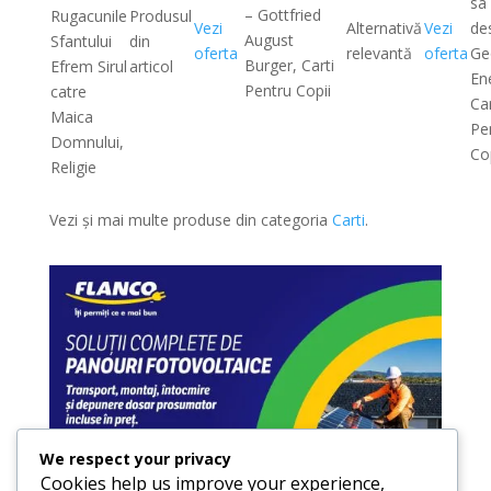
sa 
– Gottfried
Rugacunile
Produsul
Vezi
Alternativă
Vezi
de
August
Sfantului
din
oferta
relevantă
oferta
Ge
Burger, Carti
Efrem Sirul
articol
En
Pentru Copii
catre
Car
Maica
Pe
Domnului,
Cop
Religie
Vezi și mai multe produse din categoria
Carti
.
We respect your privacy
Cookies help us improve your experience,