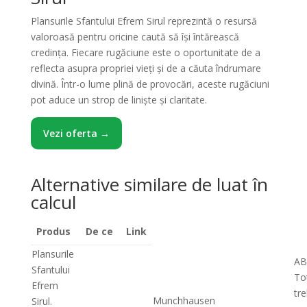
Plansurile Sfantului Efrem Sirul reprezintă o resursă
valoroasă pentru oricine caută să își întărească
credința. Fiecare rugăciune este o oportunitate de a
reflecta asupra propriei vieți și de a căuta îndrumare
divină. Într-o lume plină de provocări, aceste rugăciuni
pot aduce un strop de liniște și claritate.
Vezi oferta →
Alternative similare de luat în
calcul
Produs
De ce
Link
Plansurile
AB
Sfantului
To
Efrem
tr
Munchhausen
Sirul.