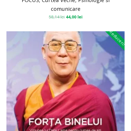
FOCUS, Curtea Veche, Psihologie si
comunicare
58,14
lei
44,00
lei
Reduceri!