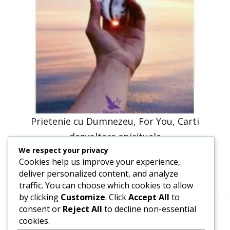
Prietenie cu Dumnezeu, For You, Carti
dezvoltare spirituala
We respect your privacy
41,23
lei
20,61
lei
Cookies help us improve your experience,
deliver personalized content, and analyze
traffic. You can choose which cookies to allow
by clicking
Customize
. Click
Accept All
to
consent or
Reject All
to decline non-essential
cookies.
Termeni, Condiții & Protecția Datelor (GDPR)