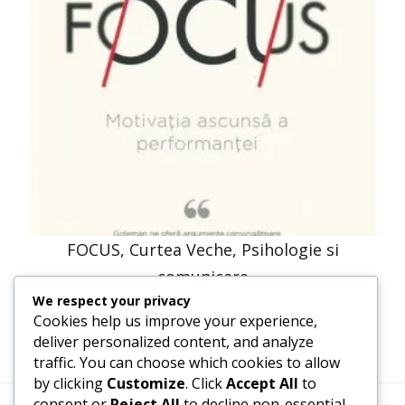
FOCUS, Curtea Veche, Psihologie si
comunicare
We respect your privacy
58,14
lei
44,00
lei
Cookies help us improve your experience,
deliver personalized content, and analyze
traffic. You can choose which cookies to allow
by clicking
Customize
. Click
Accept All
to
consent or
Reject All
to decline non-essential