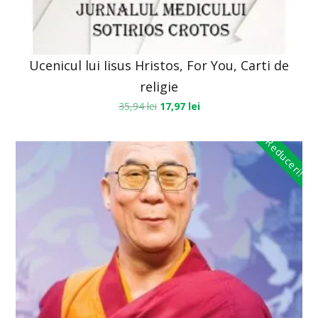
Ucenicul lui Iisus Hristos, For You, Carti de
religie
35,94
lei
17,97
lei
Reduceri!