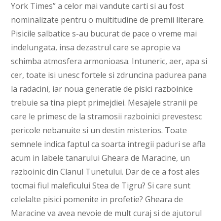
York Times” a celor mai vandute carti si au fost
nominalizate pentru o multitudine de premii literare.
Pisicile salbatice s-au bucurat de pace o vreme mai
indelungata, insa dezastrul care se apropie va
schimba atmosfera armonioasa. Intuneric, aer, apa si
cer, toate isi unesc fortele si zdruncina padurea pana
la radacini, iar noua generatie de pisici razboinice
trebuie sa tina piept primejdiei. Mesajele stranii pe
care le primesc de la stramosii razboinici prevestesc
pericole nebanuite si un destin misterios. Toate
semnele indica faptul ca soarta intregii paduri se afla
acum in labele tanarului Gheara de Maracine, un
razboinic din Clanul Tunetului. Dar de ce a fost ales
tocmai fiul maleficului Stea de Tigru? Si care sunt
celelalte pisici pomenite in profetie? Gheara de
Maracine va avea nevoie de mult curaj si de ajutorul