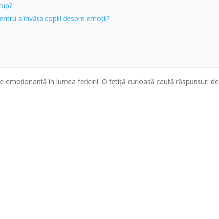
grup?
entru a învăța copiii despre emoții?
rie emoționantă în lumea fericirii. O fetiță curioasă caută răspunsuri de