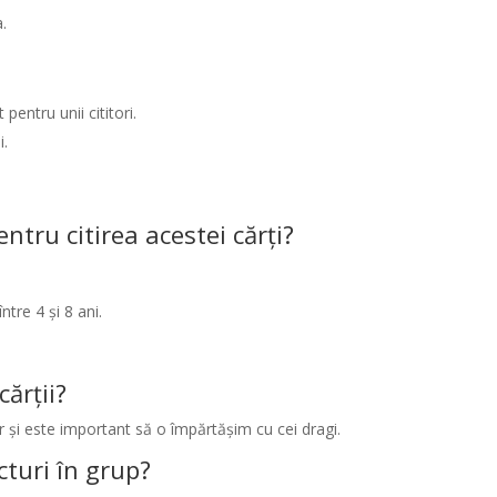
.
pentru unii cititori.
i.
tru citirea acestei cărți?
tre 4 și 8 ani.
cărții?
or și este important să o împărtășim cu cei dragi.
cturi în grup?