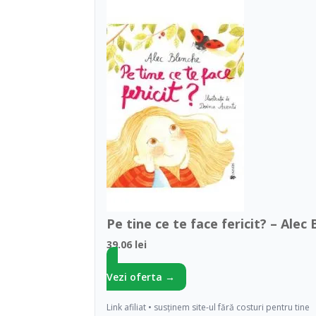
Pe tine ce te face fericit? – Alec
39.06 lei
Vezi oferta →
Link afiliat • susținem site-ul fără costuri pentru tine