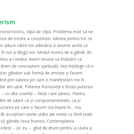
terism
iorul nostru, clipă de clipă. Problema este să ne
ea de trezire a conştiinţei. Iubirea pentru tot ce
vor aduce către noi adevărul şi anume acela că
în noi şi lângă noi. Modul nostru de a gândi, de
pentru a-l vedea. Avem nevoie să învăţăm că
dram de cunoaştere spirituală. Veţi înţelege că-n
cestor gânduri sub formă de emoţie şi facem
cepând prin iubirea pe care o manifestăm noi în
dar am uitat. Puterea frumuseţii e însăşi puterea
– cu alte cuvinte – fiinţe care iubesc. Pentru
lite de iubire ca şi comportamentele, ca şi
 lucrarea pe care o facem noi înşine în… noi.
t acceptăm visele urâte ale minţii ca fiind reale.
şi să gândiţi ceva frumos. Contemplarea
modest – zic eu – ghid de drum pentru a căuta şi