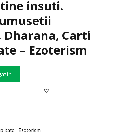
tine insuti.
rumusetii
, Dharana, Carti
tate – Ezoterism
gazin
ualitate - Ezoterism