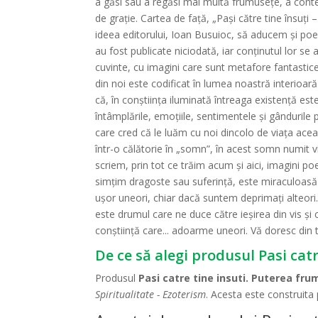
a găsi sau a regăsi mai multă frumuseţe, a conte
de graţie. Cartea de față, „Pași către tine însuți 
ideea editorului, Ioan Busuioc, să aducem și poezia
au fost publicate niciodată, iar conținutul lor se
cuvinte, cu imagini care sunt metafore fantastice
din noi este codificat în lumea noastră interioa
că, în conștiința iluminată întreaga existență es
întâmplările, emoțiile, sentimentele și gândurile
care cred că le luăm cu noi dincolo de viața aceas
într-o călătorie în „somn”, în acest somn numit 
scriem, prin tot ce trăim acum și aici, imagini 
simțim dragoste sau suferință, este miraculoasă 
ușor uneori, chiar dacă suntem deprimați alteori
este drumul care ne duce către ieșirea din vis și 
conștiință care... adoarme uneori. Vă doresc di
De ce să alegi produsul Pasi catr
Produsul
Pasi catre tine insuti. Puterea fru
Spiritualitate - Ezoterism
. Acesta este construita