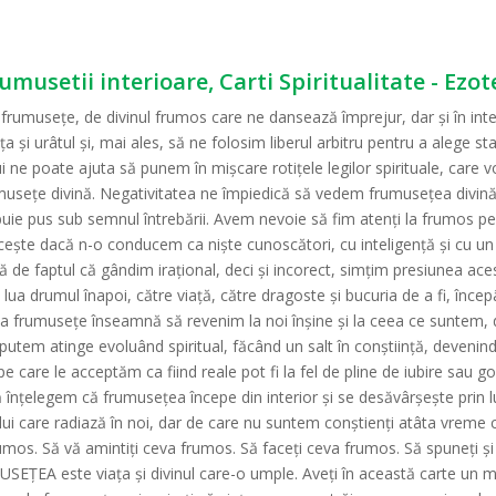
rumusetii interioare, Carti Spiritualitate - Ezo
rumuseţe, de divinul frumos care ne dansează împrejur, dar şi în inter
şi urâtul și, mai ales, să ne folosim liberul arbitru pentru a alege star
 ne poate ajuta să punem în mişcare rotiţele legilor spirituale, care 
museţe divină. Negativitatea ne împiedică să vedem frumuseţea divină 
rebuie pus sub semnul întrebării. Avem nevoie să fim atenţi la frumos 
ceşte dacă n-o conducem ca nişte cunoscători, cu inteligenţă şi cu un 
 de faptul că gândim iraţional, deci şi incorect, simţim presiunea a
tem lua drumul înapoi, către viaţă, către dragoste şi bucuria de a fi, în
 la frumuseţe înseamnă să revenim la noi înşine şi la ceea ce suntem, 
utem atinge evoluând spiritual, făcând un salt în conştiinţă, devenind 
care le acceptăm ca fiind reale pot fi la fel de pline de iubire sau go
e. Să înţelegem că frumuseţea începe din interior şi se desăvârşeşte prin
lui care radiază în noi, dar de care nu suntem conştienţi atâta vreme câ
frumos. Să vă amintiţi ceva frumos. Să faceţi ceva frumos. Să spuneţi 
USEŢEA este viaţa şi divinul care-o umple. Aveţi în această carte un 