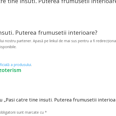
re tine insuti. Puterea frumusetii interioar
nsuti. Puterea frumusetii interioare?
ui nostru partener. Apasă pe linkul de mai sus pentru a fi redirecționat
isponibile.
ficială a produsului
.
Ezoterism
u „Pasi catre tine insuti. Puterea frumusetii interioa
obligatorii sunt marcate cu
*