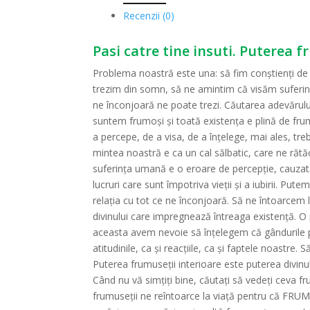
Recenzii (0)
Pasi catre tine insuti. Puterea f
Problema noastră este una: să fim conştienţi de f
trezim din somn, să ne amintim că visăm suferinţa 
ne înconjoară ne poate trezi. Căutarea adevărului
suntem frumoşi şi toată existenţa e plină de fru
a percepe, de a visa, de a înţelege, mai ales, t
mintea noastră e ca un cal sălbatic, care ne rătă
suferinţa umană e o eroare de percepţie, cauzată
lucruri care sunt împotriva vieţii şi a iubirii. Pu
relaţia cu tot ce ne înconjoară. Să ne întoarcem
divinului care impregnează întreaga existenţă. O p
aceasta avem nevoie să înţelegem că gândurile pe 
atitudinile, ca şi reacţiile, ca şi faptele noastr
Puterea frumuseţii interioare este puterea divinu
Când nu vă simţiţi bine, căutaţi să vedeţi ceva 
frumuseţii ne reîntoarce la viaţă pentru că FRUM