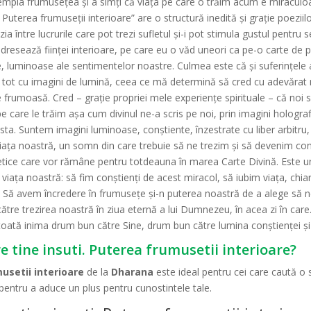
mpla frumuseţea şi a simţi că viaţa pe care o trăim acum e miraculoas
– Puterea frumuseții interioare” are o structură inedită și grație poeziil
 între lucrurile care pot trezi sufletul și-i pot stimula gustul pentru se
 adresează ființei interioare, pe care eu o văd uneori ca pe-o carte de p
, luminoase ale sentimentelor noastre. Culmea este că și suferințele apa
ră tot cu imagini de lumină, ceea ce mă determină să cred cu adevăra
te frumoasă. Cred – grație propriei mele experiențe spirituale – că no
 pe care le trăim așa cum divinul ne-a scris pe noi, prin imagini hologr
ta. Suntem imagini luminoase, conștiente, înzestrate cu liber arbitru, a
viața noastră, un somn din care trebuie să ne trezim și să devenim co
poetice care vor rămâne pentru totdeauna în marea Carte Divină. Este 
viața noastră: să fim conștienți de acest miracol, să iubim viața, chi
. Să avem încredere în frumusețe și-n puterea noastră de a alege să n
către trezirea noastră în ziua eternă a lui Dumnezeu, în acea zi în care
n toată inima drum bun către Sine, drum bun către lumina conștienței 
e tine insuti. Puterea frumusetii interioare?
musetii interioare
de la
Dharana
este ideal pentru cei care caută o 
 pentru a aduce un plus pentru cunostintele tale.