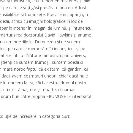
ă şi fantastică, e un fenomen misterios şi plin
or pe care le veți găsi presărate prin ea. A fost
nsibilitate și frumusețe. Poeziile îmi aparțin, n-
oezii, scrisă cu imagini holografice în loc de
r în interior în imagini de lumină, și întunericul
t mărturisirea doctorului David Hawkins și anume
i suntem poeziile lui Dumnezeu și ne scriem
afice, pe care le memorăm în inconștient și pe
flate într-o călătorie fantastică prin Univers,
nștienți că suntem frumoși, suntem poezii și
un mare noroc faptul că existăm, că gândim, că
ar dacă avem coșmaruri uneori, chiar dacă nu e
e întoarcem la ea, căci acesta-i drumul nostru,
... nu există naștere și moarte, ci numai
și drum bun către propria FRUMUSEȚE interioară!
soluție de încredere în categoria
Carti