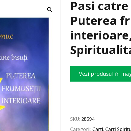
Pasi catre 
Puterea f
interioare
Spirituali
Vezi produsul în ma
SKU:
28594
Categorii:
Carti
,
Carti Spirit