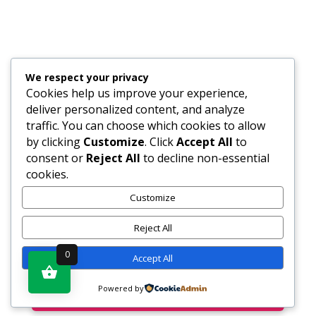
We respect your privacy
Termeni, Condiții & Protecția Datelor (GDPR)
Cookies help us improve your experience,
deliver personalized content, and analyze
traffic. You can choose which cookies to allow
by clicking
Customize
. Click
Accept All
to
consent or
Reject All
to decline non-essential
cookies.
Customize
www.recenzii-carti.ro ©2026 Toate drepturile rezervate
Reject All
0
Site realizat de
www.proweb-design.ro
Accept All
Powered by
Vezi produsul în magazin