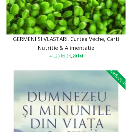
GERMENI SI VLASTARI, Curtea Veche, Carti
Nutritie & Alimentatie
41,23
lei
31,20
lei
Reduceri!