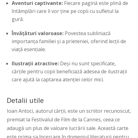
Aventuri captivante:
Fiecare pagină este plină de
întâmplări care îi vor ține pe copii cu sufletul la
gură.
Învățături valoroase:
Povestea subliniază
importanța familiei și a prieteniei, oferind lecții de
viață esențiale.
Ilustrații atractive:
Deși nu sunt specificate,
cărțile pentru copii beneficiază adesea de ilustrații
care ajută la captarea atenției celor mici.
Detalii utile
Ioan Antoci, autorul cărții, este un scriitor recunoscut,
premiat la Festivalul de Film de la Cannes, ceea ce
adaugă un plus de valoare lucrării sale. Această carte
este prima sa încercare în domeniul literaturii pentru