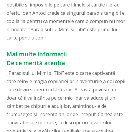
posibile si imposibile pe care filmele si cartile i le-au
oferit, Ioan Antoci crede ca singurul paradis tangibil e
copilaria pentru ca momentele care o compun nu mor
niciodata. "Paradisul lui Mimi si Tibi" este prima lui
carte pentru copii.
Mai multe informații
De ce merită atenția
„Paradisul lui Mimi și Tibi” este o carte captivantă
care reînvie magia copilăriei prin aventurile a doi copii
care devin supereroi fără voie. Această poveste nu
doar că îi va încânta pe cei mici, dar va aduce și un
zâmbet pe chipurile adulților, amintindu-le de
frumusețea și inocența anilor de început. Cartea este
o invitație la explorare, la descoperirea valorilor
prieteniei și a legăturilor familiale, toate acestea