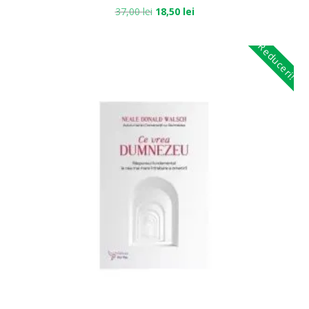
37,00
lei
18,50
lei
Reduceri!