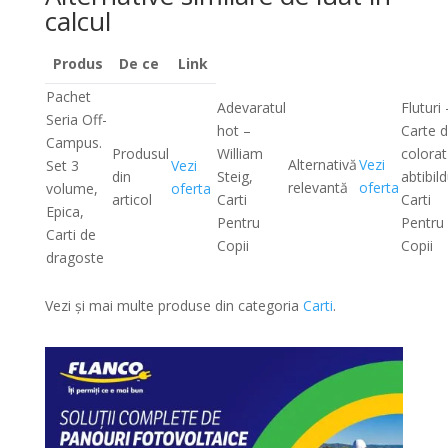
calcul
Produs
De ce
Link
Pachet
Adevaratul
Fluturi 
Seria Off-
hot –
Carte 
Campus.
Produsul
William
colorat
Alternativă
Vezi
Set 3
Vezi
din
Steig,
abtibild
relevantă
oferta
volume,
oferta
articol
Carti
Carti
Epica,
Pentru
Pentru
Carti de
Copii
Copii
dragoste
Vezi și mai multe produse din categoria
Carti
.