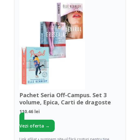
Pachet Seria Off-Campus. Set 3
volume, Epica, Carti de dragoste
110.46 lei
Vezi oferta →
Link afiliat • susținem site-ul fără costuri pentru tine