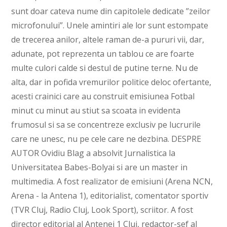
sunt doar cateva nume din capitolele dedicate ”zeilor
microfonului”. Unele amintiri ale lor sunt estompate
de trecerea anilor, altele raman de-a pururi vii, dar,
adunate, pot reprezenta un tablou ce are foarte
multe culori calde si destul de putine terne. Nu de
alta, dar in pofida vremurilor politice deloc ofertante,
acesti crainici care au construit emisiunea Fotbal
minut cu minut au stiut sa scoata in evidenta
frumosul si sa se concentreze exclusiv pe lucrurile
care ne unesc, nu pe cele care ne dezbina. DESPRE
AUTOR Ovidiu Blag a absolvit Jurnalistica la
Universitatea Babes-Bolyai si are un master in
multimedia. A fost realizator de emisiuni (Arena NCN,
Arena - la Antena 1), editorialist, comentator sportiv
(TVR Cluj, Radio Cluj, Look Sport), scriitor. A fost
director editorial al Antenei 1 Cluj, redactor-sef al