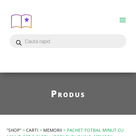
Produs
”SHOP”
>
CARTI
>
MEMORII
> PACHET FOTBAL MINUT CU