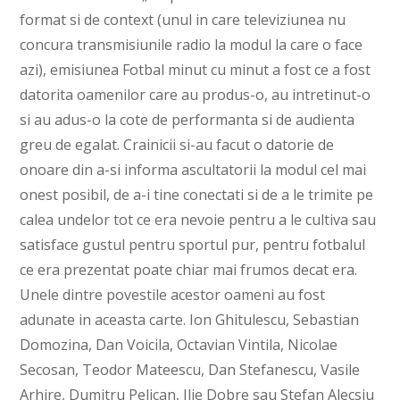
format si de context (unul in care televiziunea nu
concura transmisiunile radio la modul la care o face
azi), emisiunea Fotbal minut cu minut a fost ce a fost
datorita oamenilor care au produs-o, au intretinut-o
si au adus-o la cote de performanta si de audienta
greu de egalat. Crainicii si-au facut o datorie de
onoare din a-si informa ascultatorii la modul cel mai
onest posibil, de a-i tine conectati si de a le trimite pe
calea undelor tot ce era nevoie pentru a le cultiva sau
satisface gustul pentru sportul pur, pentru fotbalul
ce era prezentat poate chiar mai frumos decat era.
Unele dintre povestile acestor oameni au fost
adunate in aceasta carte. Ion Ghitulescu, Sebastian
Domozina, Dan Voicila, Octavian Vintila, Nicolae
Secosan, Teodor Mateescu, Dan Stefanescu, Vasile
Arhire, Dumitru Pelican, Ilie Dobre sau Stefan Alecsiu