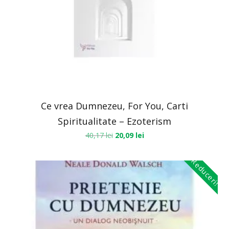
Ce vrea Dumnezeu, For You, Carti
Spiritualitate – Ezoterism
40,17
lei
20,09
lei
Reduceri!