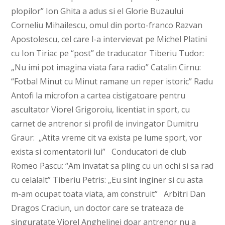
plopilor” Ion Ghita a adus si el Glorie Buzaului
Corneliu Mihailescu, omul din porto-franco Razvan
Apostolescu, cel care l-a intervievat pe Michel Platini
cu Ion Tiriac pe “post” de traducator Tiberiu Tudor:
„Nu imi pot imagina viata fara radio” Catalin Cirnu:
“Fotbal Minut cu Minut ramane un reper istoric” Radu
Antofi la microfon a cartea cistigatoare pentru
ascultator Viorel Grigoroiu, licentiat in sport, cu
carnet de antrenor si profil de invingator Dumitru
Graur: „Atita vreme cit va exista pe lume sport, vor
exista si comentatorii lui” Conducatori de club
Romeo Pascu: “Am invatat sa pling cu un ochi si sa rad
cu celalalt” Tiberiu Petris: „Eu sint inginer si cu asta
m-am ocupat toata viata, am construit” Arbitri Dan
Dragos Craciun, un doctor care se trateaza de
singuratate Viorel Anghelinei doar antrenor nu a