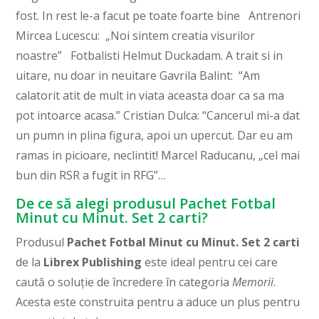
fost. In rest le-a facut pe toate foarte bine Antrenori
Mircea Lucescu: „Noi sintem creatia visurilor
noastre” Fotbalisti Helmut Duckadam. A trait si in
uitare, nu doar in neuitare Gavrila Balint: “Am
calatorit atit de mult in viata aceasta doar ca sa ma
pot intoarce acasa.” Cristian Dulca: “Cancerul mi-a dat
un pumn in plina figura, apoi un upercut. Dar eu am
ramas in picioare, neclintit! Marcel Raducanu, „cel mai
bun din RSR a fugit in RFG”…
De ce să alegi produsul Pachet Fotbal
Minut cu Minut. Set 2 carti?
Produsul
Pachet Fotbal Minut cu Minut. Set 2 carti
de la
Librex Publishing
este ideal pentru cei care
caută o soluție de încredere în categoria
Memorii
.
Acesta este construita pentru a aduce un plus pentru