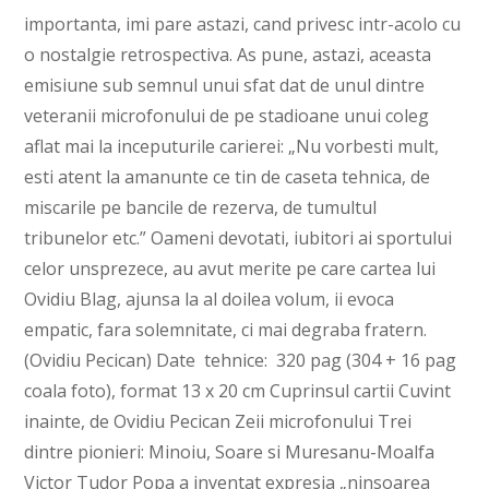
importanta, imi pare astazi, cand privesc intr-acolo cu
o nostalgie retrospectiva. As pune, astazi, aceasta
emisiune sub semnul unui sfat dat de unul dintre
veteranii microfonului de pe stadioane unui coleg
aflat mai la inceputurile carierei: „Nu vorbesti mult,
esti atent la amanunte ce tin de caseta tehnica, de
miscarile pe bancile de rezerva, de tumultul
tribunelor etc.” Oameni devotati, iubitori ai sportului
celor unsprezece, au avut merite pe care cartea lui
Ovidiu Blag, ajunsa la al doilea volum, ii evoca
empatic, fara solemnitate, ci mai degraba fratern.
(Ovidiu Pecican) Date tehnice: 320 pag (304 + 16 pag
coala foto), format 13 x 20 cm Cuprinsul cartii Cuvint
inainte, de Ovidiu Pecican Zeii microfonului Trei
dintre pionieri: Minoiu, Soare si Muresanu-Moalfa
Victor Tudor Popa a inventat expresia „ninsoarea