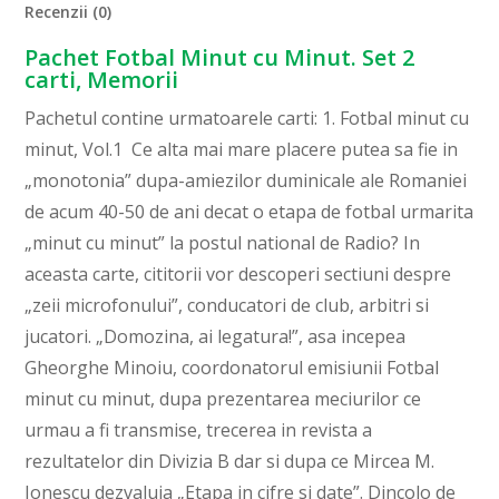
Recenzii (0)
Pachet Fotbal Minut cu Minut. Set 2
carti, Memorii
Pachetul contine urmatoarele carti: 1. Fotbal minut cu
minut, Vol.1 Ce alta mai mare placere putea sa fie in
„monotonia” dupa-amiezilor duminicale ale Romaniei
de acum 40-50 de ani decat o etapa de fotbal urmarita
„minut cu minut” la postul national de Radio? In
aceasta carte, cititorii vor descoperi sectiuni despre
„zeii microfonului”, conducatori de club, arbitri si
jucatori. „Domozina, ai legatura!”, asa incepea
Gheorghe Minoiu, coordonatorul emisiunii Fotbal
minut cu minut, dupa prezentarea meciurilor ce
urmau a fi transmise, trecerea in revista a
rezultatelor din Divizia B dar si dupa ce Mircea M.
Ionescu dezvaluia „Etapa in cifre si date”. Dincolo de