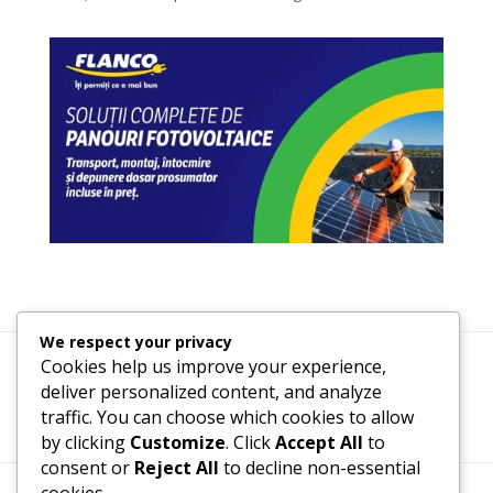
We respect your privacy
Cookies help us improve your experience,
Termeni, Condiții & Protecția Datelor (GDPR)
deliver personalized content, and analyze
traffic. You can choose which cookies to allow
by clicking
Customize
. Click
Accept All
to
consent or
Reject All
to decline non-essential
cookies.