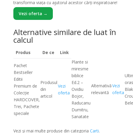
transforma viața cu ajutorul acestor cărți inspiratoare!
Vezi oferta →
Alternative similare de luat în
calcul
Produs
De ce
Link
Plante si
Pachet
miresme
Bestseller
biblice
Ulti
Editii
Produsul
Ed.2 –
oras
Alternativă
Vezi
Premium de
Vezi
din
Ovidiu
Bla
relevantă
oferta
Colecție
oferta
articol
Bojor,
Cro
HARDCOVER,
Raducanu
Bele
Trei, Pachete
Dumitru,
speciale
Sanatate
Vezi și mai multe produse din categoria
Carti
.