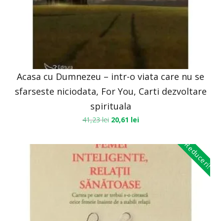
Acasa cu Dumnezeu – intr-o viata care nu se
sfarseste niciodata, For You, Carti dezvoltare
spirituala
41,23
lei
20,61
lei
Reduceri!