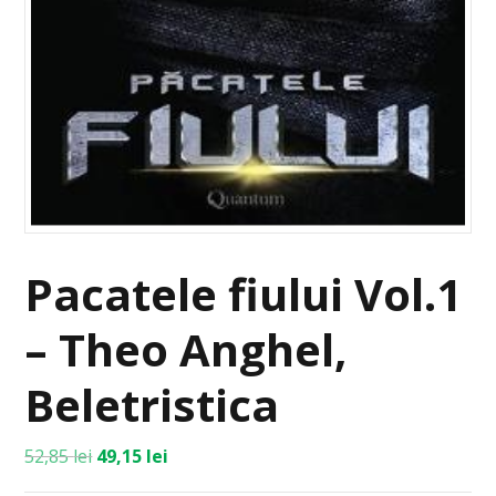
Pacatele fiului Vol.1
– Theo Anghel,
Beletristica
52,85
lei
49,15
lei