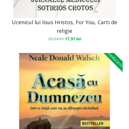
Ucenicul lui Iisus Hristos, For You, Carti de
religie
35,94
lei
17,97
lei
Reduceri!