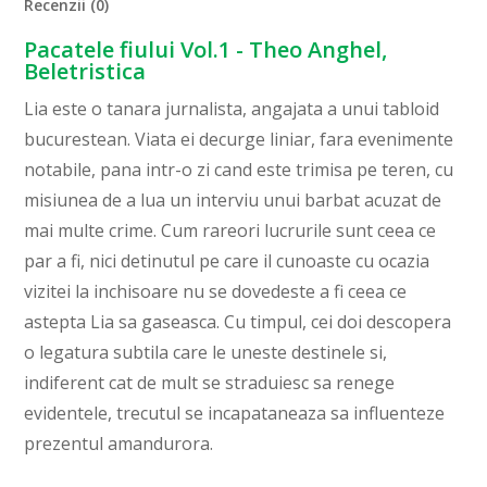
Recenzii (0)
Pacatele fiului Vol.1 - Theo Anghel,
Beletristica
Lia este o tanara jurnalista, angajata a unui tabloid
bucurestean. Viata ei decurge liniar, fara evenimente
notabile, pana intr-o zi cand este trimisa pe teren, cu
misiunea de a lua un interviu unui barbat acuzat de
mai multe crime. Cum rareori lucrurile sunt ceea ce
par a fi, nici detinutul pe care il cunoaste cu ocazia
vizitei la inchisoare nu se dovedeste a fi ceea ce
astepta Lia sa gaseasca. Cu timpul, cei doi descopera
o legatura subtila care le uneste destinele si,
indiferent cat de mult se straduiesc sa renege
evidentele, trecutul se incapataneaza sa influenteze
prezentul amandurora.