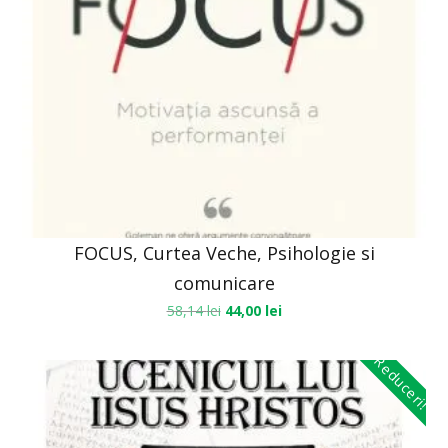
FOCUS, Curtea Veche, Psihologie si
comunicare
58,14
lei
44,00
lei
Reduceri!