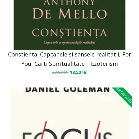
Constienta. Capcanele si sansele realitatii, For
You, Carti Spiritualitate – Ezoterism
37,00
lei
18,50
lei
Reduceri!