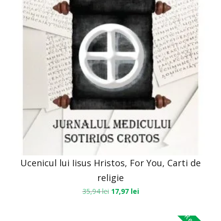
Ucenicul lui Iisus Hristos, For You, Carti de
religie
35,94
lei
17,97
lei