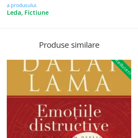
a produsului
.
Leda, Fictiune
Produse similare
Reduceri!