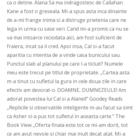
ca o detine. Alana Sa ma indragostesc de Callahan
Kane a fost o greseala. Mi-a spus asta inca dinainte
de a-mi frange inima si a distruge prietenia care ne
lega in urma cu sase veri. Cand mi-a promis ca nu se
va mai intoarce niciodata aici, am fost suficient de
fraiera, incat sa il cred. Apoi insa, Cal si-a facut
aparitia cu intentia de a vinde casa bunicului sau.
Punctul slab al planului pe care l-a ticluit? Numele
meu este trecut pe titlul de proprietate. „Cartea asta
m-a tinut cu sufletul la gura in cele doua zile in care
efectiv am devorat-o. DOAMNE, DUMNEZEULE! Am
adorat povestea lui Cal si a Alanei!” Goodey Reads
„Replicile si observatiile inteligente m-au facut sa simt
ca Asher si-a pus tot sufletul in aceasta carte.” The
Book View „Oferta finala este tot ce mi-am dorit, tot
ce am avut nevoie si chiar mai mult decat atat. Mi-a