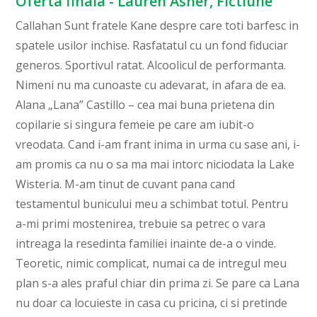
Oferta finala - Lauren Asher, Fictiune
Callahan Sunt fratele Kane despre care toti barfesc in
spatele usilor inchise. Rasfatatul cu un fond fiduciar
generos. Sportivul ratat. Alcoolicul de performanta.
Nimeni nu ma cunoaste cu adevarat, in afara de ea.
Alana „Lana” Castillo – cea mai buna prietena din
copilarie si singura femeie pe care am iubit-o
vreodata. Cand i-am frant inima in urma cu sase ani, i-
am promis ca nu o sa ma mai intorc niciodata la Lake
Wisteria. M-am tinut de cuvant pana cand
testamentul bunicului meu a schimbat totul. Pentru
a-mi primi mostenirea, trebuie sa petrec o vara
intreaga la resedinta familiei inainte de-a o vinde.
Teoretic, nimic complicat, numai ca de intregul meu
plan s-a ales praful chiar din prima zi. Se pare ca Lana
nu doar ca locuieste in casa cu pricina, ci si pretinde