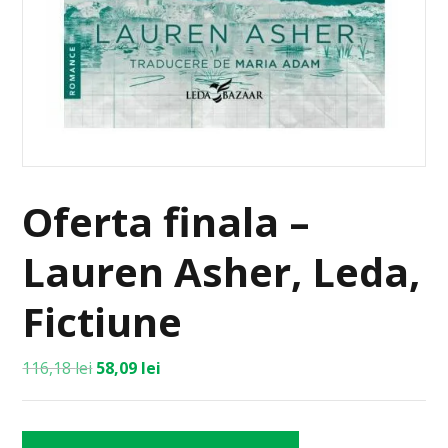
Oferta finala –
Lauren Asher, Leda,
Fictiune
116,18
lei
58,09
lei