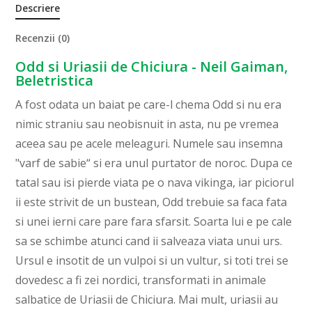
Descriere
Recenzii (0)
Odd si Uriasii de Chiciura - Neil Gaiman,
Beletristica
A fost odata un baiat pe care-l chema Odd si nu era
nimic straniu sau neobisnuit in asta, nu pe vremea
aceea sau pe acele meleaguri. Numele sau insemna
"varf de sabie“ si era unul purtator de noroc. Dupa ce
tatal sau isi pierde viata pe o nava vikinga, iar piciorul
ii este strivit de un bustean, Odd trebuie sa faca fata
si unei ierni care pare fara sfarsit. Soarta lui e pe cale
sa se schimbe atunci cand ii salveaza viata unui urs.
Ursul e insotit de un vulpoi si un vultur, si toti trei se
dovedesc a fi zei nordici, transformati in animale
salbatice de Uriasii de Chiciura. Mai mult, uriasii au