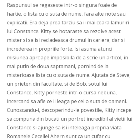
Raspunsul se regaseste intr-o singura foaie de
hartie, o lista cu o suta de nume, fara alte note sau
explicatii. Era deja prea tarziu sa ii mai ceara lamuriri
lui Constance. Kitty se hotaraste sa rezolve acest
mister si sa isi recladeasca drumul in cariera, dar si
increderea in propriile forte. Isi asuma atunci
misiunea aproape imposibila de a scrie un articol, in
mai putin de doua saptamani, pornind de la
misterioasa lista cu o suta de nume. Ajutata de Steve,
un prieten din facultate, si de Bob, sotul lui
Constance, Kitty porneste intr-o cursa nebuna,
incercand sa afle ce ii leaga pe cei o suta de oameni.
Cunoscandu-i, descoperindu-le povestile, Kitty incepe
sa compuna din bucati un portret incredibil al vietii lui
Constance si ajunge sa isi inteleaga propria viata.
Romanele Ceceliei Ahern sunt ca un cufar cu