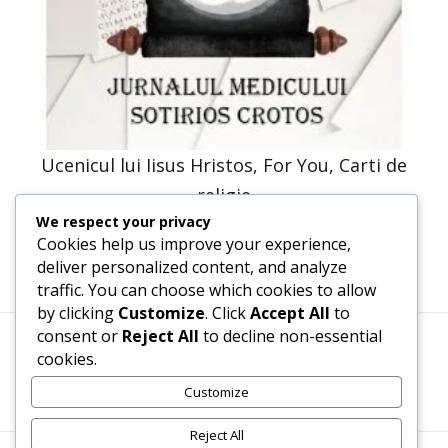
Ucenicul lui Iisus Hristos, For You, Carti de
religie
We respect your privacy
35,94
lei
17,97
lei
Cookies help us improve your experience,
deliver personalized content, and analyze
traffic. You can choose which cookies to allow
by clicking
Customize
. Click
Accept All
to
consent or
Reject All
to decline non-essential
cookies.
Termeni, Condiții & Protecția Datelor (GDPR)
Customize
Reject All