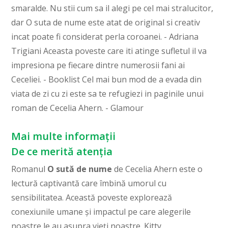
smaralde. Nu stii cum sa il alegi pe cel mai stralucitor,
dar O suta de nume este atat de original si creativ
incat poate fi considerat perla coroanei. - Adriana
Trigiani Aceasta poveste care iti atinge sufletul il va
impresiona pe fiecare dintre numerosii fani ai
Ceceliei. - Booklist Cel mai bun mod de a evada din
viata de zi cu zi este sa te refugiezi in paginile unui
roman de Cecelia Ahern. - Glamour
Mai multe informații
De ce merită atenția
Romanul
O sută de nume
de Cecelia Ahern este o
lectură captivantă care îmbină umorul cu
sensibilitatea. Această poveste explorează
conexiunile umane și impactul pe care alegerile
noastre le au asupra vieți noastre. Kitty,