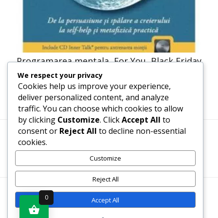
Programarea mentala, For You, Black Friday
We respect your privacy
41,23
lei
20,61
lei
Cookies help us improve your experience,
deliver personalized content, and analyze
traffic. You can choose which cookies to allow
by clicking
Customize
. Click
Accept All
to
consent or
Reject All
to decline non-essential
cookies.
Termeni, Condiții & Protecția Datelor (GDPR)
Customize
Reject All
WWW.RECENZII-CARTI.RO ©2026 TOATE DREPTURILE
0
Accept All
REZERVATE