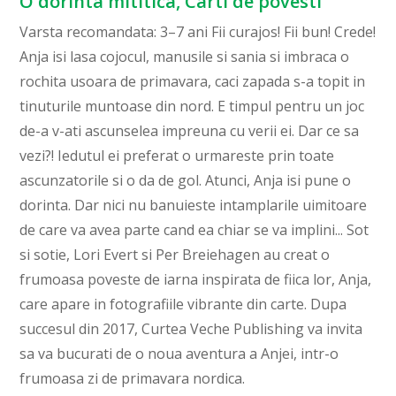
O dorinta mititica, Carti de povesti
Varsta recomandata: 3–7 ani Fii curajos! Fii bun! Crede!
Anja isi lasa cojocul, manusile si sania si imbraca o
rochita usoara de primavara, caci zapada s-a topit in
tinuturile muntoase din nord. E timpul pentru un joc
de-a v-ati ascunselea impreuna cu verii ei. Dar ce sa
vezi?! Iedutul ei preferat o urmareste prin toate
ascunzatorile si o da de gol. Atunci, Anja isi pune o
dorinta. Dar nici nu banuieste intamplarile uimitoare
de care va avea parte cand ea chiar se va implini... Sot
si sotie, Lori Evert si Per Breiehagen au creat o
frumoasa poveste de iarna inspirata de fiica lor, Anja,
care apare in fotografiile vibrante din carte. Dupa
succesul din 2017, Curtea Veche Publishing va invita
sa va bucurati de o noua aventura a Anjei, intr-o
frumoasa zi de primavara nordica.