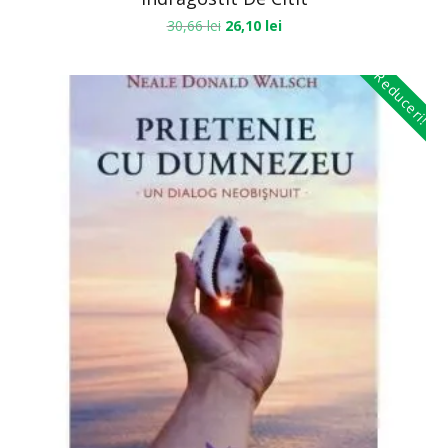
30,66
lei
26,10
lei
Reduceri!