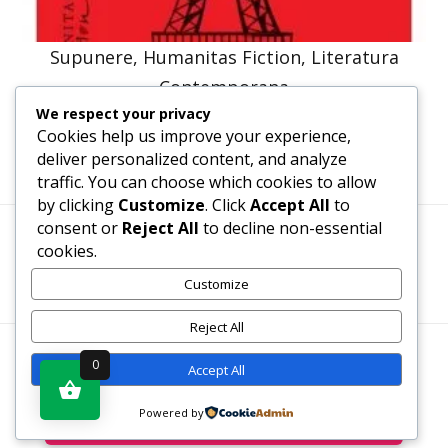
Supunere, Humanitas Fiction, Literatura
Contemporana
We respect your privacy
47,57
lei
36,00
lei
Cookies help us improve your experience,
deliver personalized content, and analyze
traffic. You can choose which cookies to allow
by clicking
Customize
. Click
Accept All
to
consent or
Reject All
to decline non-essential
cookies.
Termeni, Condiții & Protecția Datelor (GDPR)
Customize
Reject All
WWW.RECENZII-CARTI.RO ©2026 TOATE DREPTURILE
0
Accept All
REZERVATE
Powered by
Vezi produsul în magazin
SITE REALIZAT DE
WWW.PROWEB-DESIGN.RO