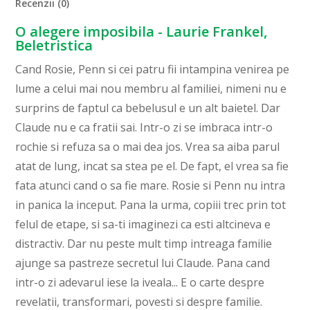
Recenzii (0)
O alegere imposibila - Laurie Frankel,
Beletristica
Cand Rosie, Penn si cei patru fii intampina venirea pe
lume a celui mai nou membru al familiei, nimeni nu e
surprins de faptul ca bebelusul e un alt baietel. Dar
Claude nu e ca fratii sai. Intr-o zi se imbraca intr-o
rochie si refuza sa o mai dea jos. Vrea sa aiba parul
atat de lung, incat sa stea pe el. De fapt, el vrea sa fie
fata atunci cand o sa fie mare. Rosie si Penn nu intra
in panica la inceput. Pana la urma, copiii trec prin tot
felul de etape, si sa-ti imaginezi ca esti altcineva e
distractiv. Dar nu peste mult timp intreaga familie
ajunge sa pastreze secretul lui Claude. Pana cand
intr-o zi adevarul iese la iveala... E o carte despre
revelatii, transformari, povesti si despre familie.