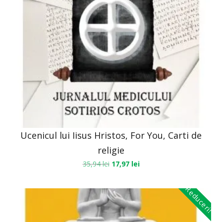
Ucenicul lui Iisus Hristos, For You, Carti de
religie
35,94
lei
17,97
lei
Reduceri!