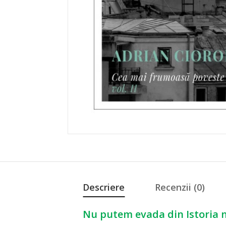
Descriere
Recenzii (0)
Nu putem evada din Istoria n