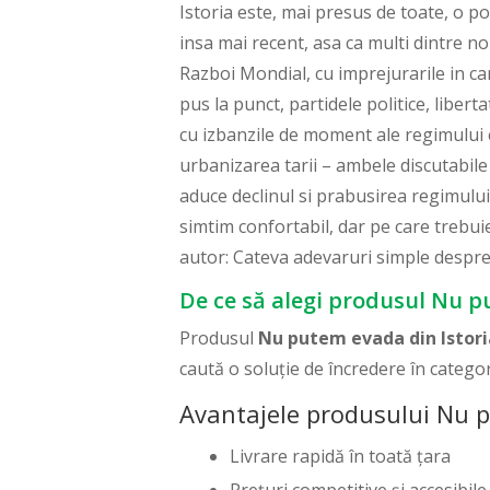
Istoria este, mai presus de toate, o p
insa mai recent, asa ca multi dintre no
Razboi Mondial, cu imprejurarile in ca
pus la punct, partidele politice, liber
cu izbanzile de moment ale regimului c
urbanizarea tarii – ambele discutabile d
aduce declinul si prabusirea regimului
simtim confortabil, dar pe care trebui
autor: Cateva adevaruri simple despr
De ce să alegi produsul Nu p
Produsul
Nu putem evada din Istori
caută o soluție de încredere în catego
Avantajele produsului Nu p
Livrare rapidă în toată țara
Prețuri competitive și accesibile