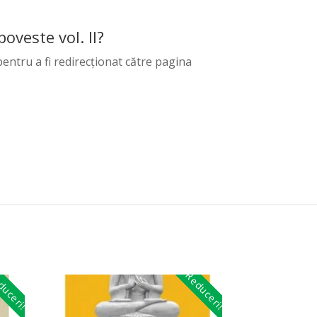
veste vol. II?
entru a fi redirecționat către pagina
uceri!
Reduceri!