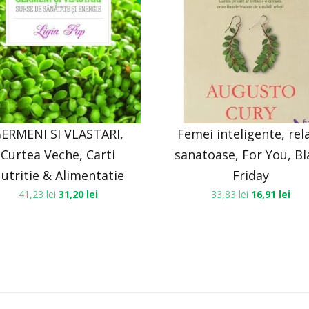
ERMENI SI VLASTARI,
Femei inteligente, rela
Curtea Veche, Carti
sanatoase, For You, Bl
utritie & Alimentatie
Friday
41,23
lei
31,20
lei
33,83
lei
16,91
lei