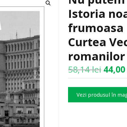
Istoria no
frumoasa p
Curtea Vec
romanilor
58,14
lei
44,0
Vezi produsul în ma