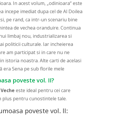
oara. In acest volum, „odinioara“ este
tea incepe imediat dupa cel de Al Doilea
si, pe rand, ca intr-un scenariu bine
e amintea de vechea oranduire. Continua
ui limbaj nou, industrializarea si
 politicii culturale. Iar incheierea
re am participat si in care nu ne
 istoria noastra. Alte carti de acelasi
asă era Sena pe sub florile mele
sa poveste vol. II?
 Veche
este ideal pentru cei care
 plus pentru cunostintele tale.
moasa poveste vol. II: