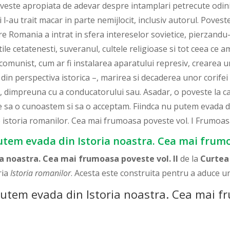
oveste apropiata de adevar despre intamplari petrecute odini
i l-au trait macar in parte nemijlocit, inclusiv autorul. Poves
re Romania a intrat in sfera intereselor sovietice, pierzandu-
tatile cetatenesti, suveranul, cultele religioase si tot ceea c
omunist, cum ar fi instalarea aparatului represiv, crearea un
in perspectiva istorica –, marirea si decaderea unor corifei ai
, dimpreuna cu a conducatorului sau. Asadar, o poveste la ca
e sa o cunoastem si sa o acceptam. Fiindca nu putem evada din
e istoria romanilor. Cea mai frumoasa poveste vol. I Frumo
utem evada din Istoria noastra. Cea mai frumoa
a noastra. Cea mai frumoasa poveste vol. II
de la
Curtea
ria
Istoria romanilor
. Acesta este construita pentru a aduce un
utem evada din Istoria noastra. Cea mai fru