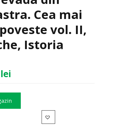
astra. Cea mai
oveste vol. II,
he, Istoria
0
lei
gazin