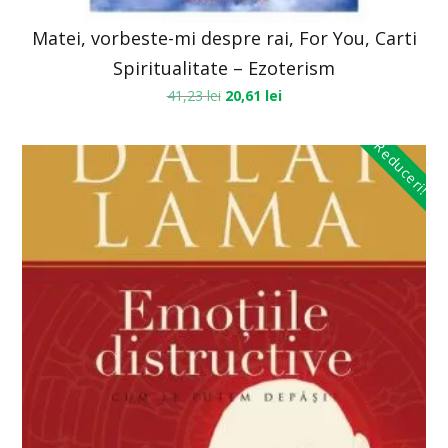
Matei, vorbeste-mi despre rai, For You, Carti
Spiritualitate – Ezoterism
41,23
lei
20,61
lei
Reduceri!