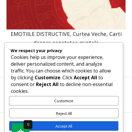
EMOTIILE DISTRUCTIVE, Curtea Veche, Carti
despre sanatatea mintala
We respect your privacy
61,31
lei
46,40
lei
Cookies help us improve your experience,
deliver personalized content, and analyze
traffic. You can choose which cookies to allow
by clicking
Customize
. Click
Accept All
to
consent or
Reject All
to decline non-essential
cookies.
Termeni, Condiții & Protecția Datelor (GDPR)
Customize
Reject All
WWW.RECENZII-CARTI.RO ©2026 TOATE DREPTURILE
0
Accept All
REZERVATE