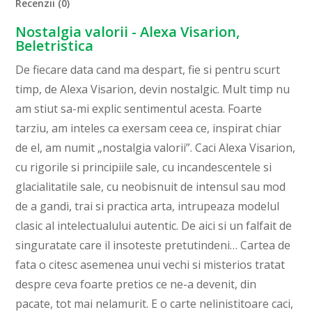
Recenzii (0)
Nostalgia valorii - Alexa Visarion,
Beletristica
De fiecare data cand ma despart, fie si pentru scurt
timp, de Alexa Visarion, devin nostalgic. Mult timp nu
am stiut sa-mi explic sentimentul acesta. Foarte
tarziu, am inteles ca exersam ceea ce, inspirat chiar
de el, am numit „nostalgia valorii”. Caci Alexa Visarion,
cu rigorile si principiile sale, cu incandescentele si
glacialitatile sale, cu neobisnuit de intensul sau mod
de a gandi, trai si practica arta, intrupeaza modelul
clasic al intelectualului autentic. De aici si un falfait de
singuratate care il insoteste pretutindeni… Cartea de
fata o citesc asemenea unui vechi si misterios tratat
despre ceva foarte pretios ce ne-a devenit, din
pacate, tot mai nelamurit. E o carte nelinistitoare caci,