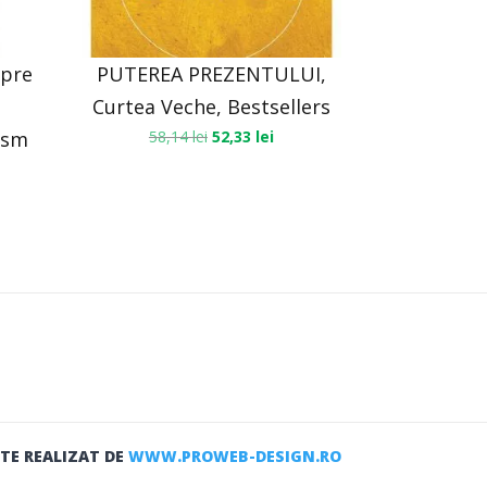
spre
PUTEREA PREZENTULUI,
Curtea Veche, Bestsellers
rism
58,14
lei
52,33
lei
ITE REALIZAT DE
WWW.PROWEB-DESIGN.RO