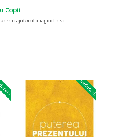
u Copii
are cu ajutorul imaginilor si
uceri!
Reduceri!