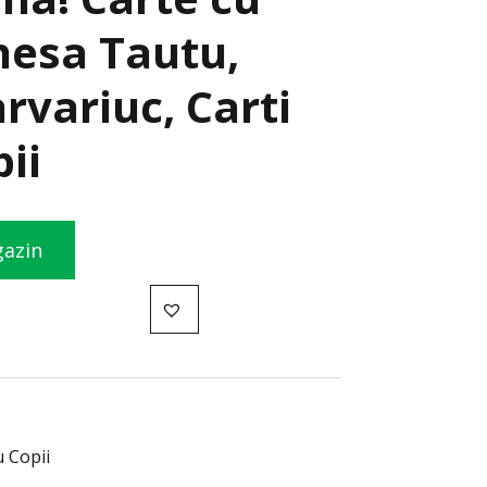
nesa Tautu,
rvariuc, Carti
ii
gazin
u Copii