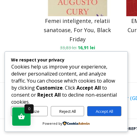
Femei inteligente, relatii
E
sanatoase, For You, Black
Cur
Friday
33,83
lei
16,91
lei
We respect your privacy
Cookies help us improve your experience,
deliver personalized content, and analyze
traffic. You can choose which cookies to allow
by clicking
Customize
. Click
Accept All
to
consent or
Reject All
to decline non-essential
Termeni, Condiții & Protecția Datelor (
cookies.
0
Customize
Reject All
Accept All
Powered by
WWW.RECENZII-CARTI.RO ©2026 TOATE DREP