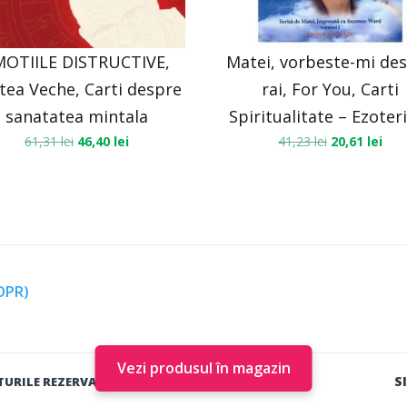
MOTIILE DISTRUCTIVE,
Matei, vorbeste-mi de
tea Veche, Carti despre
rai, For You, Carti
sanatatea mintala
Spiritualitate – Ezote
61,31
lei
46,40
lei
41,23
lei
20,61
lei
GDPR)
Vezi produsul în magazin
S
TURILE REZERVATE