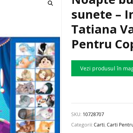
sunete – I
Tatiana Va
Pentru Cop
Vezi produsul în ma
SKU:
10728707
Categorii:
Carti
,
Carti Pentr