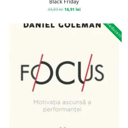
Black Friday
33,83
lei
16,91
lei
Reduceri!