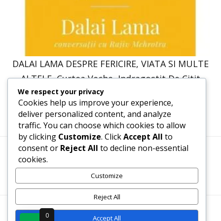
DALAI LAMA DESPRE FERICIRE, VIATA SI MULTE
ALTELE, Curtea Veche, Indragostit De Citit
We respect your privacy
47,57
lei
36,00
lei
Cookies help us improve your experience,
deliver personalized content, and analyze
traffic. You can choose which cookies to allow
by clicking
Customize
. Click
Accept All
to
consent or
Reject All
to decline non-essential
cookies.
Termeni, Condiții & Protecția Datelor (GDPR)
Customize
Reject All
WWW.RECENZII-CARTI.RO ©2026 TOATE DREPTURILE
0
Accept All