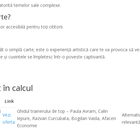
 datorită temelor sale complexe.
rte?
or accesibilă pentru toți cititorii.
cât o simplă carte; este o experiență artistică care te va provoca să v
 și cuvintele se împletesc într-o poveste captivantă.
 în calcul
Link
Ghidul trainerului de top – Paula Avram, Calin
l
Vezi
Alternati
Iepure, Razvan Curcubata, Bogdan Vaida, Afaceri
oferta
relevant
Economie