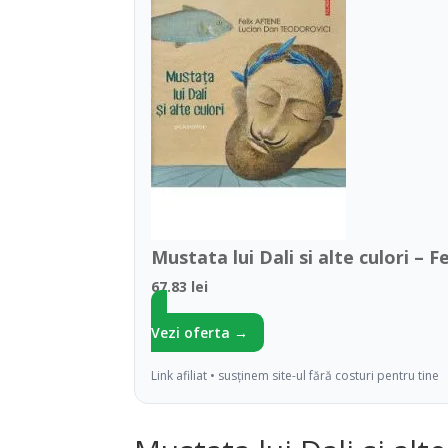
Mustata lui Dali si alte culori – 
67.83 lei
Vezi oferta →
Link afiliat • susținem site-ul fără costuri pentru tine