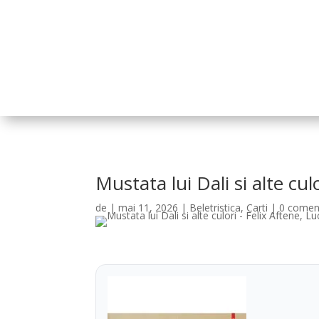
Mustata lui Dali si alte cul
de
|
mai 11, 2026
|
Beletristica
,
Carti
|
0 coment