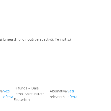
ezi lumea dintr-o nouă perspectivă. Te invit să
Fii furios – Dalai
vă
Vezi
Alternativă
Vezi
Lama, Spiritualitate
ă
oferta
relevantă
oferta
Ezoterism