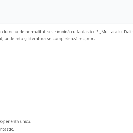
-o lume unde normalitatea se îmbină cu fantasticul? „Mustata lui Dali si
nt, unde arta și literatura se completează reciproc.
experiență unică.
ntastic.