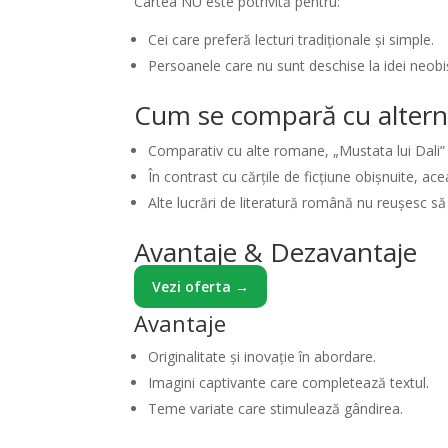
Cartea NU este potrivită pentru:
Cei care preferă lecturi tradiționale și simple.
Persoanele care nu sunt deschise la idei neobi
Cum se compară cu altern
Comparativ cu alte romane, „Mustata lui Dali” î
În contrast cu cărțile de ficțiune obișnuite, a
Alte lucrări de literatură română nu reușesc să
Avantaje & Dezavantaje
Vezi oferta →
Avantaje
Originalitate și inovație în abordare.
Imagini captivante care completează textul.
Teme variate care stimulează gândirea.