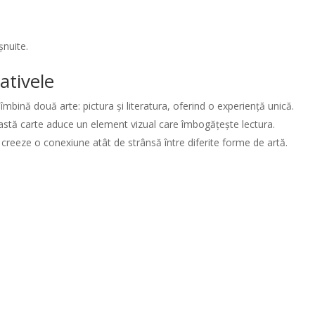
șnuite.
ativele
mbină două arte: pictura și literatura, oferind o experiență unică.
ceastă carte aduce un element vizual care îmbogățește lectura.
 creeze o conexiune atât de strânsă între diferite forme de artă.