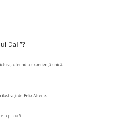
ui Dali”?
ictura, oferind o experiență unică.
lustrații de Felix Aftene.
te o pictură.