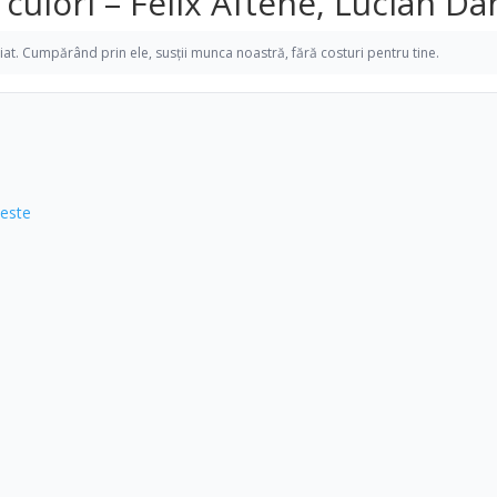
e culori – Felix Aftene, Lucian D
iliat. Cumpărând prin ele, susții munca noastră, fără costuri pentru tine.
 este