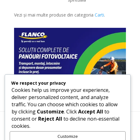
Vezi și mai multe produse din categoria
Carti
.
We respect your privacy
Cookies help us improve your experience,
deliver personalized content, and analyze
traffic. You can choose which cookies to allow
by clicking
Customize
. Click
Accept All
to
consent or
Reject All
to decline non-essential
cookies.
Termeni, Condiții & Protecția Datelor (GDPR)
Customize