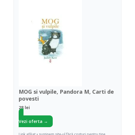
MOG si vulpile, Pandora M, Carti de
povesti
28 lei
Vezi oferta →
Link afiliat • susținem site-ul fără costuri pentru tine