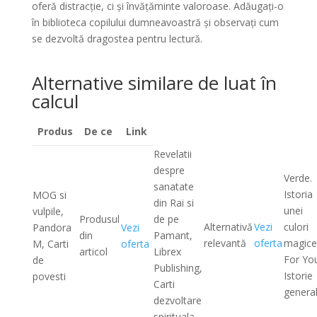
oferă distracție, ci și învățăminte valoroase. Adăugați-o
în biblioteca copilului dumneavoastră și observați cum
se dezvoltă dragostea pentru lectură.
Alternative similare de luat în
calcul
Produs
De ce
Link
Revelatii
despre
Verde.
sanatate
Istoria
MOG si
din Rai si
unei
vulpile,
Produsul
de pe
Alternativă
Vezi
culori
Pandora
Vezi
din
Pamant,
relevantă
oferta
magice
M, Carti
oferta
articol
Librex
For Yo
de
Publishing,
Istorie
povesti
Carti
genera
dezvoltare
spirituala