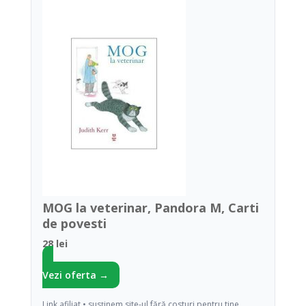
MOG la veterinar, Pandora M, Carti
de povesti
28 lei
Vezi oferta →
Link afiliat • susținem site-ul fără costuri pentru tine