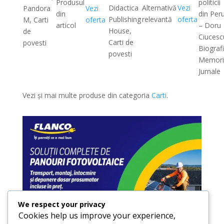
Produsul
politicii
Didactica
Alternativă
Vezi
Pandora
Vezi
din
din Per
Publishing
relevantă
oferta
M, Carti
oferta
articol
– Doru
House,
de
Ciucesc
Carti de
povesti
Biografi
povesti
Memori
Jurnale
Vezi și mai multe produse din categoria
Carti
.
We respect your privacy
Cookies help us improve your experience,