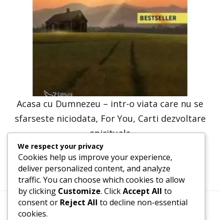
Acasa cu Dumnezeu – intr-o viata care nu se
sfarseste niciodata, For You, Carti dezvoltare
spirituala
We respect your privacy
41,23
lei
20,61
lei
Cookies help us improve your experience,
deliver personalized content, and analyze
traffic. You can choose which cookies to allow
by clicking
Customize
. Click
Accept All
to
consent or
Reject All
to decline non-essential
cookies.
Termeni, Condiții & Protecția Datelor (GDPR)