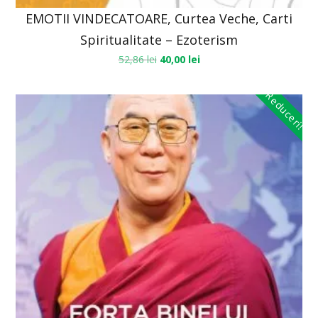
EMOTII VINDECATOARE, Curtea Veche, Carti
Spiritualitate – Ezoterism
52,86
lei
40,00
lei
Reduceri!