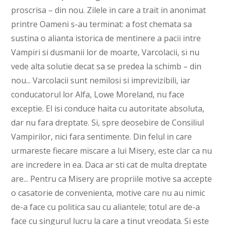
proscrisa – din nou. Zilele in care a trait in anonimat
printre Oameni s-au terminat: a fost chemata sa
sustina o alianta istorica de mentinere a pacii intre
Vampiri si dusmanii lor de moarte, Varcolacii, si nu
vede alta solutie decat sa se predea la schimb – din
nou... Varcolacii sunt nemilosi si imprevizibili, iar
conducatorul lor Alfa, Lowe Moreland, nu face
exceptie. El isi conduce haita cu autoritate absoluta,
dar nu fara dreptate. Si, spre deosebire de Consiliul
Vampirilor, nici fara sentimente. Din felul in care
urmareste fiecare miscare a lui Misery, este clar ca nu
are incredere in ea. Daca ar sti cat de multa dreptate
are... Pentru ca Misery are propriile motive sa accepte
o casatorie de convenienta, motive care nu au nimic
de-a face cu politica sau cu aliantele; totul are de-a
face cu singurul lucru la care a tinut vreodata. Si este