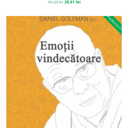
41,23
lei
20,61
lei
Reduceri!