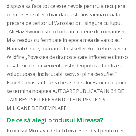
dispusa sa faca tot ce este nevoie pentru a recupera
ceea ce este al ei, chiar daca asta inseamna o viata
precara pe teritoriul Varcolacilor... singura cu lupul.
„Ali Hazelwood este o forta in materie de romantism.
M-a readus cu fermitate in epoca mea de varcolac.“
Hannah Grace, autoarea bestsellerelor Icebreaker si
Wildfire „Povestea de dragoste care infloreste dintr-o
casatorie de convenienta este deopotriva tandra si
voluptuoasa, indiscutabil sexy, si plina de suflet.“
Isabel Cañas, autoarea bestsellerului Hacienda. Unde
se termina noaptea AUTOARE PUBLICATA IN 34 DE
TARI BESTSELLERE VANDUTE IN PESTE 1,5
MILIOANE DE EXEMPLARE
De ce să alegi produsul Mireasa?
Produsul
Mireasa
de la
Litera
este ideal pentru cei