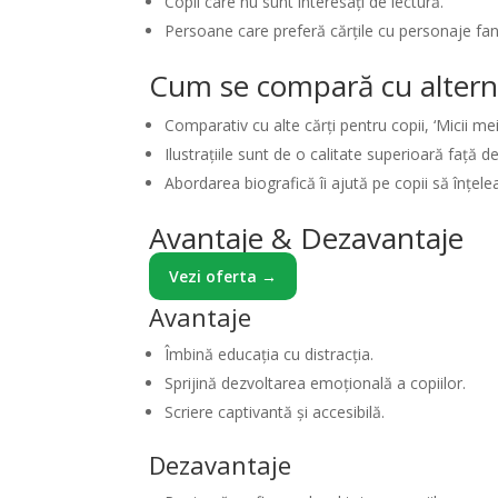
Copii care nu sunt interesați de lectură.
Persoane care preferă cărțile cu personaje fan
Cum se compară cu altern
Comparativ cu alte cărți pentru copii, ‘Micii me
Ilustrațiile sunt de o calitate superioară față d
Abordarea biografică îi ajută pe copii să înțele
Avantaje & Dezavantaje
Vezi oferta →
Avantaje
Îmbină educația cu distracția.
Sprijină dezvoltarea emoțională a copiilor.
Scriere captivantă și accesibilă.
Dezavantaje