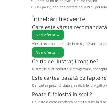
Poate să nu fie pe placul tuturor copiilor.
Unii părinți ar putea prefera povești cu person
Întrebări frecvente
Care este vârsta recomandată
Vezi oferta →
Vârsta recomandată este între 6 și 12 ani, dar poat
Vezi oferta →
Ce tip de ilustrații conține?
Ilustrațiile sunt colorate și atrăgătoare, concepu
Este cartea bazată pe fapte re
Da, cartea prezintă viața și realizările lui Agatha
Poate fi folosită în școli?
Da, este o carte excelentă pentru a stimula discuți