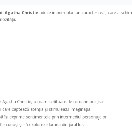
oi: Agatha Christie
aduce în prim-plan un caracter real, care a schimb
ozității.
e Agatha Christie, o mare scriitoare de romane polițiste.
ni care captează atenția și stimulează imaginația.
 să își exprime sentimentele prin intermediul personajelor.
fie curioși și să exploreze lumea din jurul lor.