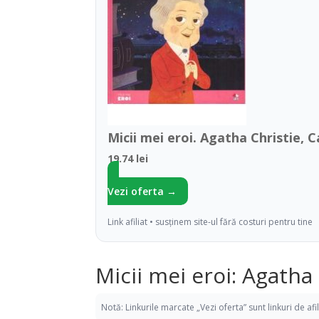
Micii mei eroi. Agatha Christie, C
19.74 lei
Vezi oferta →
Link afiliat • susținem site-ul fără costuri pentru tine
Micii mei eroi: Agatha
Notă: Linkurile marcate „Vezi oferta” sunt linkuri de af