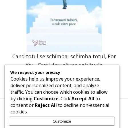
Cand totul se schimba, schimba totul, For
You, Carti dezvoltare spirituala
We respect your privacy
31,71
lei
15,86
lei
Cookies help us improve your experience,
deliver personalized content, and analyze
traffic. You can choose which cookies to allow
by clicking
Customize
. Click
Accept All
to
consent or
Reject All
to decline non-essential
cookies.
Termeni, Condiții & Protecția Datelor (GDPR)
Customize