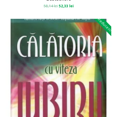
58,14
lei
52,33
lei
Reduceri!